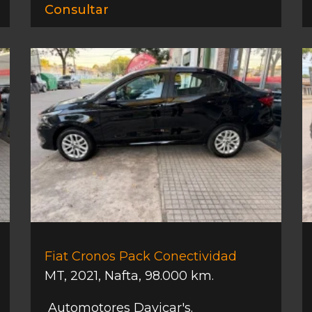
Consultar
Fiat Cronos Pack Conectividad
MT
,
2021
,
Nafta
,
98.000 km.
Automotores Davicar's.