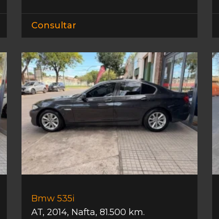
Consultar
Bmw 535i
AT
,
2014
,
Nafta
,
81.500 km.