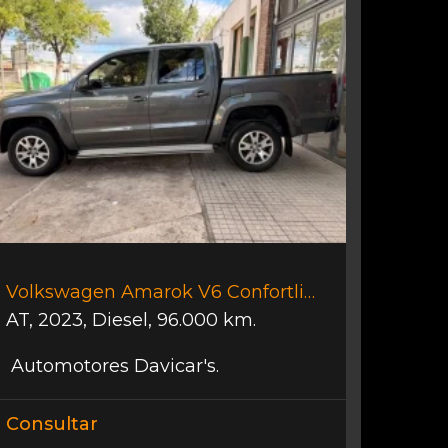
Volkswagen Amarok V6 Confortline.
AT
,
2023
,
Diesel
,
96.000 km.
Automotores Davicar's.
Consultar