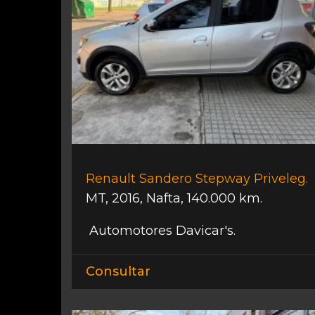
Renault Sandero Stepway Priveleg.
MT
,
2016
,
Nafta
,
140.000 km.
Automotores Davicar's.
Consultar