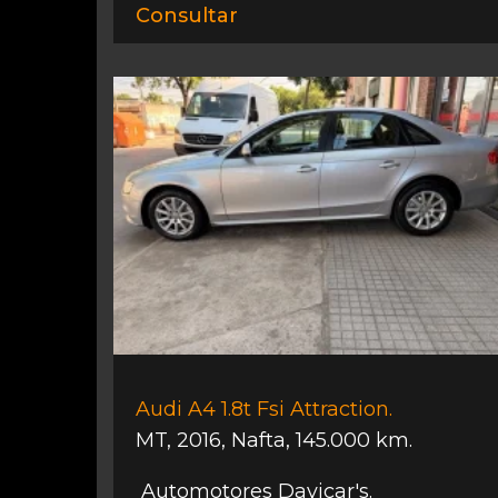
Consultar
Audi A4 1.8t Fsi Attraction.
MT
,
2016
,
Nafta
,
145.000 km.
Automotores Davicar's.