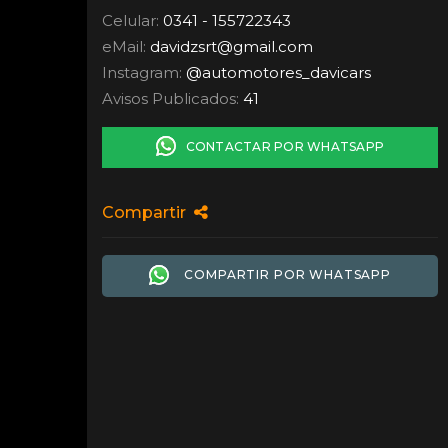
Celular:
0341 - 155722343
eMail:
davidzsrt
@
gmail.com
Instagram:
@automotores_davicars
Avisos Publicados:
41
CONTACTAR POR WHATSAPP
Compartir
COMPARTIR POR WHATSAPP