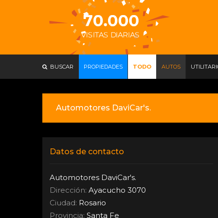
BUSCAR
PROPIEDADES
TODO
AUTOS
UTILITAR
Automotores DaviCar's.
Datos de contacto
Automotores DaviCar's.
Dirección:
Ayacucho 3070
Ciudad:
Rosario
Provincia:
Santa Fe