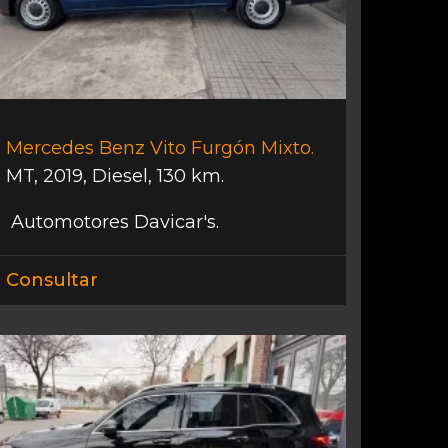
Mercedes Benz Vito Furgón Mixto.
MT
,
2019
,
Diesel
,
130 km.
Automotores Davicar's.
Consultar