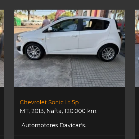
Chevrolet Sonic Lt 5p
MT
,
2013
,
Nafta
,
120.000 km.
Automotores Davicar's.