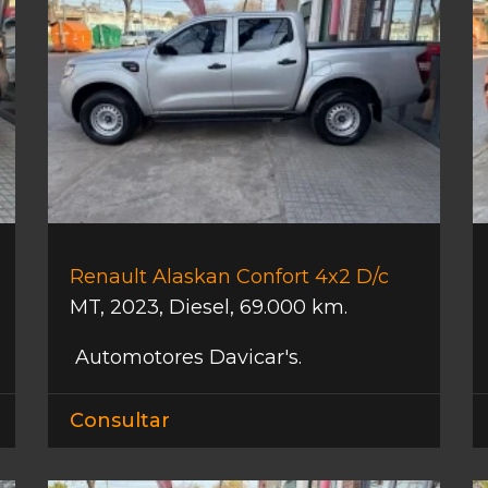
Renault Alaskan Confort 4x2 D/c
MT
,
2023
,
Diesel
,
69.000 km.
Automotores Davicar's.
Consultar