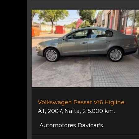
Volkswagen Passat Vr6 Higline.
AT
,
2007
,
Nafta
,
215.000 km.
Automotores Davicar's.