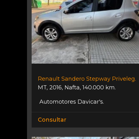
Renault Sandero Stepway Priveleg.
MT
,
2016
,
Nafta
,
140.000 km.
Automotores Davicar's.
Consultar