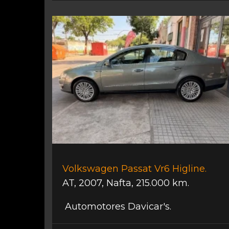
Volkswagen Passat Vr6 Higline.
AT
,
2007
,
Nafta
,
215.000 km.
Automotores Davicar's.