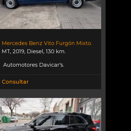
Mercedes Benz Vito Furgón Mixto.
MT
,
2019
,
Diesel
,
130 km.
Automotores Davicar's.
Consultar