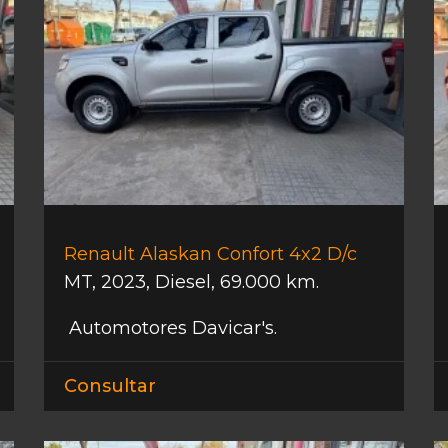
Renault Alaskan Confort 4x2 D/c
MT
,
2023
,
Diesel
,
69.000 km.
Automotores Davicar's.
Consultar