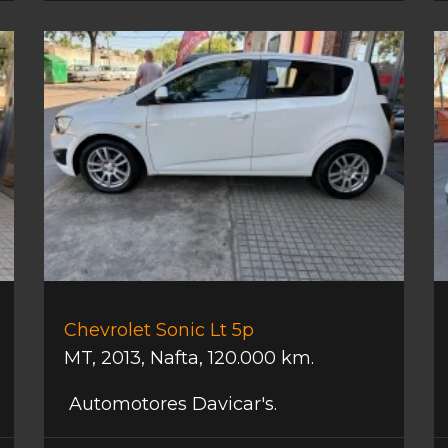
Chevrolet Sonic Lt 5p
MT
,
2013
,
Nafta
,
120.000 km.
Automotores Davicar's.