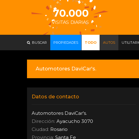
BUSCAR
PROPIEDADES
TODO
AUTOS
UTILITAR
Automotores DaviCar's.
Datos de contacto
Automotores DaviCar's.
Dirección:
Ayacucho 3070
Ciudad:
Rosario
Provincia:
Santa Fe