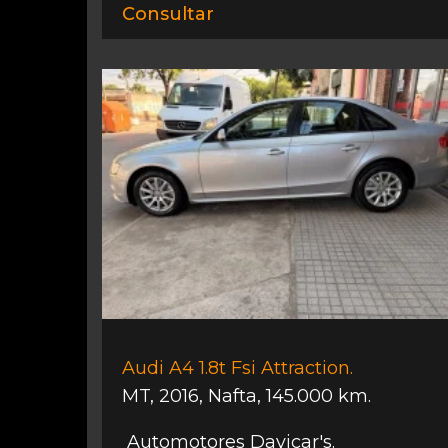
Consultar
Audi A4 1.8t Fsi Attraction.
MT
,
2016
,
Nafta
,
145.000 km.
Automotores Davicar's.