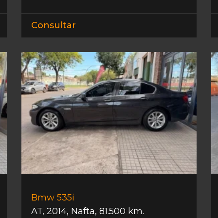
Consultar
Bmw 535i
AT
,
2014
,
Nafta
,
81.500 km.