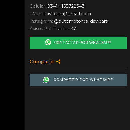
Celular:
0341 - 155722343
eMail:
davidzsrt
@
gmail.com
Instagram:
@automotores_davicars
Avisos Publicados:
42
CONTACTAR POR WHATSAPP
Compartir
COMPARTIR POR WHATSAPP