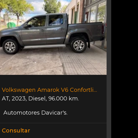
Volkswagen Amarok V6 Confortline.
AT
,
2023
,
Diesel
,
96.000 km.
Automotores Davicar's.
Consultar