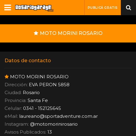
PUBLICÁ GRATIS
MOTO MORINI ROSARIO
Datos de contacto
MOTO MORINI ROSARIO
Dirección:
EVA PERON 5858
Ciudad:
Rosario
Provincia:
Santa Fe
Celular:
0341 - 152125645
eMail:
laureano
@
sportadventure.com.ar
Instagram:
@motomorinirosario
Avisos Publicados:
13