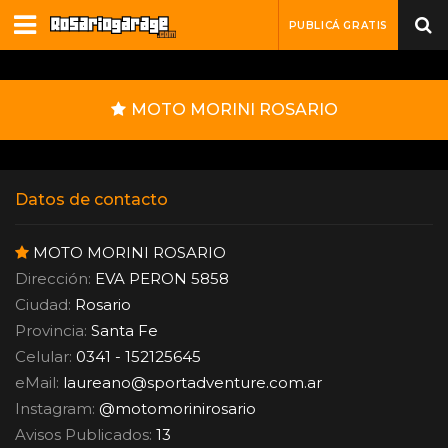
PUBLICÁ GRATIS
MOTO MORINI ROSARIO
Datos de contacto
MOTO MORINI ROSARIO
Dirección:
EVA PERON 5858
Ciudad:
Rosario
Provincia:
Santa Fe
Celular:
0341 - 152125645
eMail:
laureano
@
sportadventure.com.ar
Instagram:
@motomorinirosario
Avisos Publicados:
13