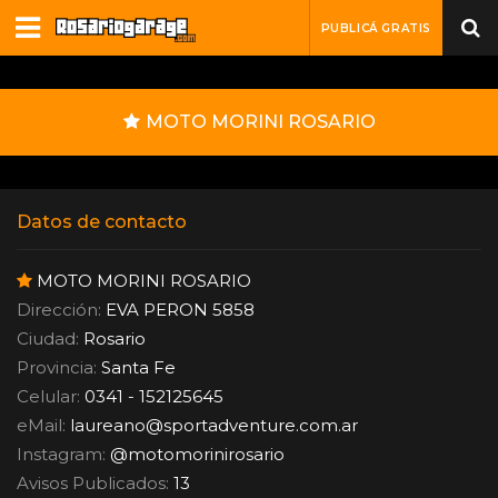
PUBLICÁ GRATIS
MOTO MORINI ROSARIO
Datos de contacto
MOTO MORINI ROSARIO
Dirección:
EVA PERON 5858
Ciudad:
Rosario
Provincia:
Santa Fe
Celular:
0341 - 152125645
eMail:
laureano
@
sportadventure.com.ar
Instagram:
@motomorinirosario
Avisos Publicados:
13