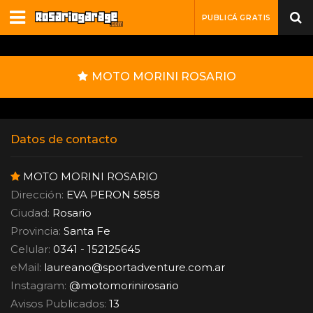
PUBLICÁ GRATIS
MOTO MORINI ROSARIO
Datos de contacto
MOTO MORINI ROSARIO
Dirección:
EVA PERON 5858
Ciudad:
Rosario
Provincia:
Santa Fe
Celular:
0341 - 152125645
eMail:
laureano
@
sportadventure.com.ar
Instagram:
@motomorinirosario
Avisos Publicados:
13