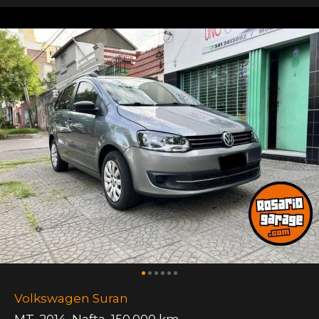
Volkswagen Suran
MT
,
2014
,
Nafta
,
150.000 km.