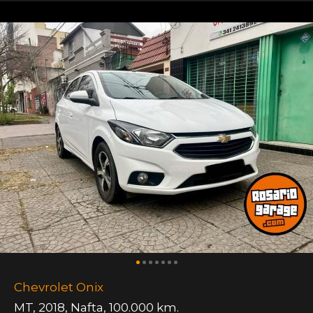
Chevrolet Onix
MT
,
2018
,
Nafta
,
100.000 km.