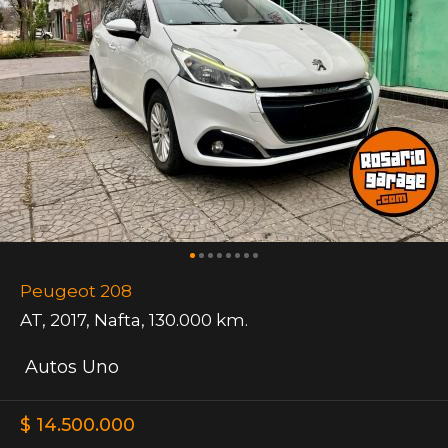
Peugeot 208
AT
,
2017
,
Nafta
,
130.000 km.
Autos Uno
$ 14.500.000