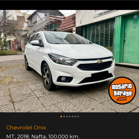
Chevrolet Onix
MT
,
2018
,
Nafta
,
100.000 km.