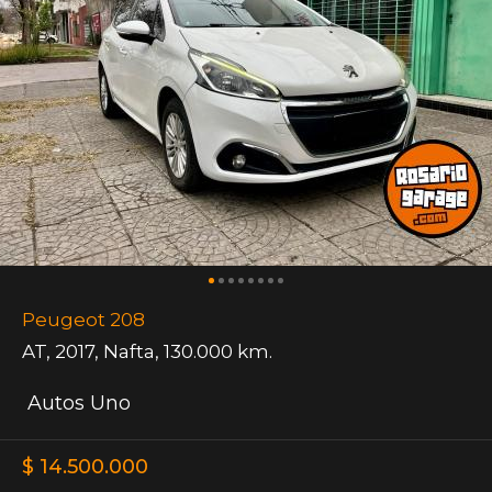
Peugeot 208
AT
,
2017
,
Nafta
,
130.000 km.
Autos Uno
$ 14.500.000