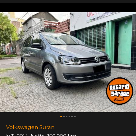
Volkswagen Suran
MT
,
2014
,
Nafta
,
150.000 km.