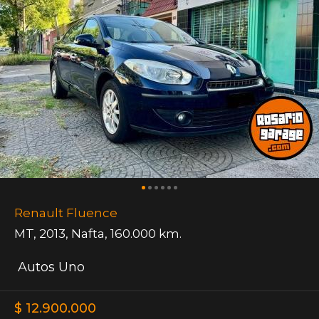
Renault Fluence
MT
,
2013
,
Nafta
,
160.000 km.
Autos Uno
$ 12.900.000