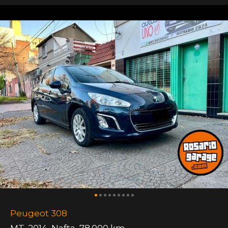
Peugeot 308
MT
,
2014
,
Nafta
,
78.000 km.