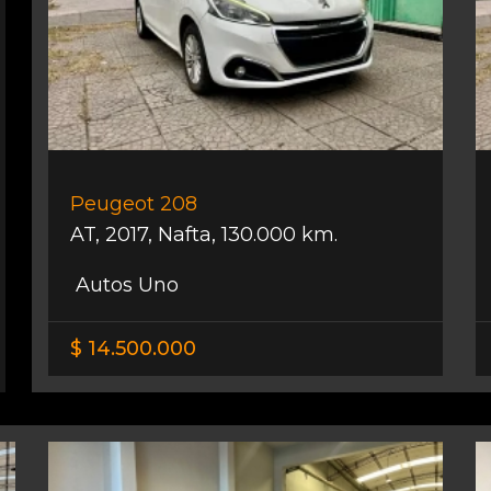
Peugeot 208
AT
,
2017
,
Nafta
,
130.000 km.
Autos Uno
$ 14.500.000