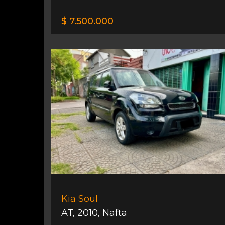
$ 7.500.000
Kia Soul
AT
,
2010
,
Nafta