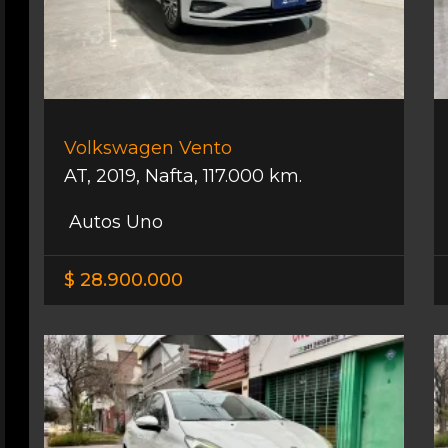
Volkswagen Vento
AT
,
2019
,
Nafta
,
117.000 km.
Autos Uno
$ 28.900.000