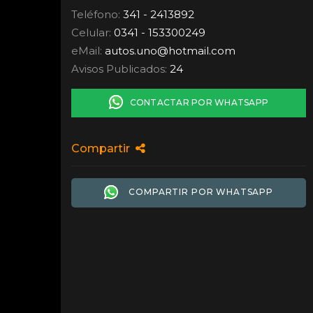
Teléfono:
341 - 2413892
Celular:
0341 - 153300249
eMail:
autos.uno
@
hotmail.com
Avisos Publicados:
24
CONTACTAR POR WHATSAPP
Compartir
COMPARTIR POR WHATSAPP