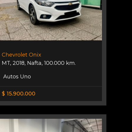
Chevrolet Onix
MT
,
2018
,
Nafta
,
100.000 km.
Autos Uno
$ 15.900.000