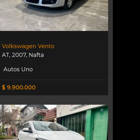
Volkswagen Vento
AT
,
2007
,
Nafta
Autos Uno
$ 9.900.000