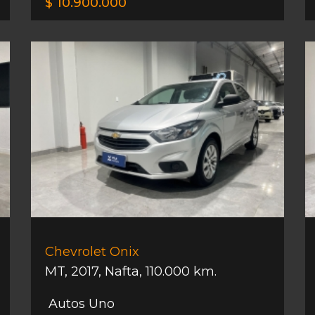
$ 10.900.000
Chevrolet Onix
MT
,
2017
,
Nafta
,
110.000 km.
Autos Uno