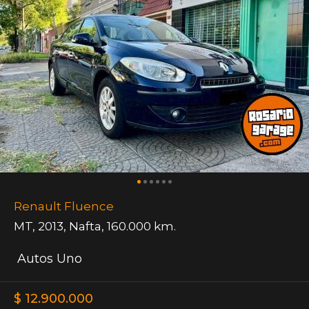
Renault Fluence
MT
,
2013
,
Nafta
,
160.000 km.
Autos Uno
$ 12.900.000