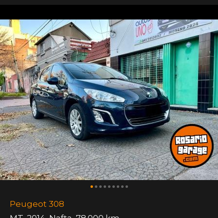
Peugeot 308
MT
,
2014
,
Nafta
,
78.000 km.