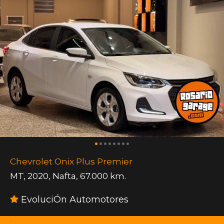
Chevrolet Onix Plus Premier
MT
,
2020
,
Nafta
,
67.000 km.
EvoluciÓn Automotores