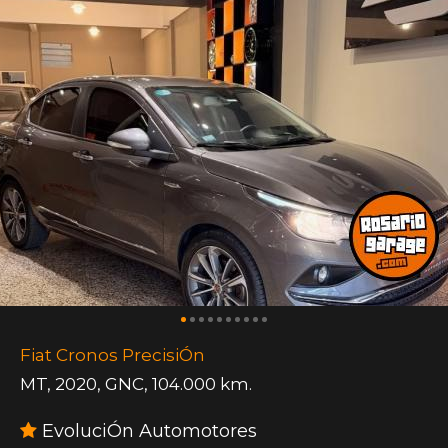
Fiat Cronos PrecisiÓn
MT
,
2020
,
GNC
,
104.000 km.
EvoluciÓn Automotores