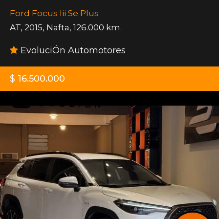
Ford Focus Iii Se Plus
AT
,
2015
,
Nafta
,
126.000 km.
EvoluciÓn Automotores
$ 16.500.000