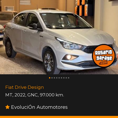
Fiat Drive Design
MT
,
2022
,
GNC
,
97.000 km.
EvoluciÓn Automotores