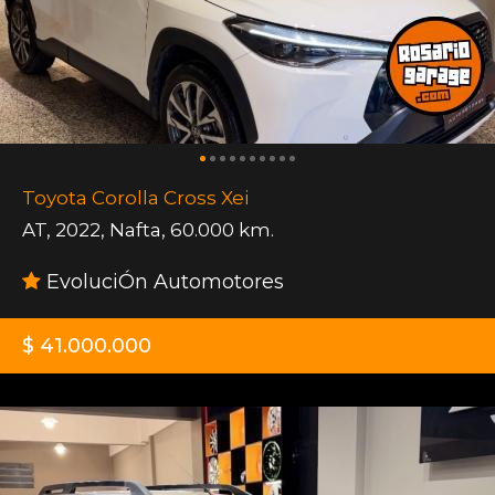
Toyota Corolla Cross Xei
AT
,
2022
,
Nafta
,
60.000 km.
EvoluciÓn Automotores
$ 41.000.000