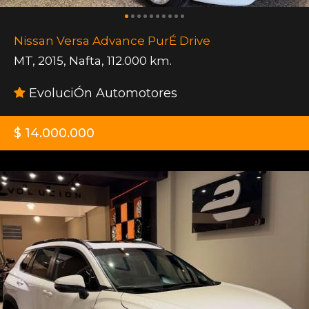
Nissan Versa Advance PurÉ Drive
MT
,
2015
,
Nafta
,
112.000 km.
EvoluciÓn Automotores
$ 14.000.000