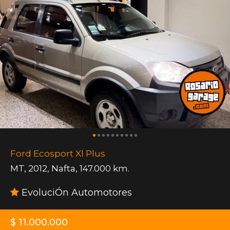
Ford Ecosport Xl Plus
MT
,
2012
,
Nafta
,
147.000 km.
EvoluciÓn Automotores
$ 11.000.000