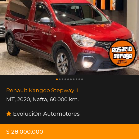
Renault Kangoo Stepway Ii
MT
,
2020
,
Nafta
,
60.000 km.
EvoluciÓn Automotores
$ 28.000.000