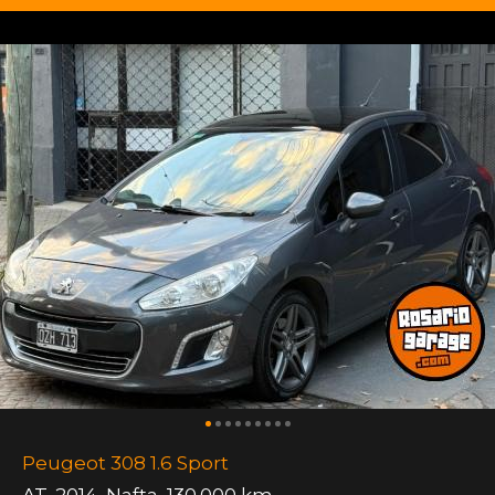
Peugeot 308 1.6 Sport
AT
,
2014
,
Nafta
,
130.000 km.