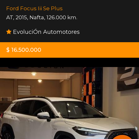
Ford Focus Iii Se Plus
AT
,
2015
,
Nafta
,
126.000 km.
EvoluciÓn Automotores
$ 16.500.000