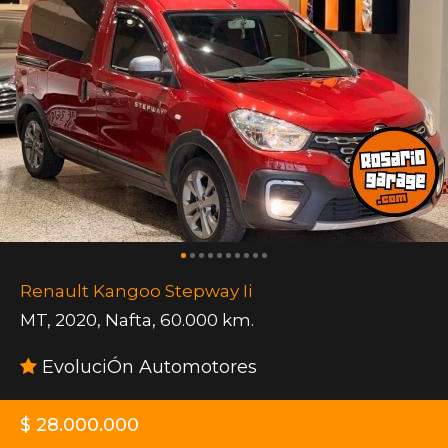
Renault Kangoo Stepway Ii
MT
,
2020
,
Nafta
,
60.000 km.
EvoluciÓn Automotores
$ 28.000.000