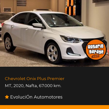
Chevrolet Onix Plus Premier
MT
,
2020
,
Nafta
,
67.000 km.
EvoluciÓn Automotores