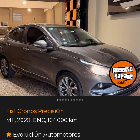
Fiat Cronos PrecisiÓn
MT
,
2020
,
GNC
,
104.000 km.
EvoluciÓn Automotores