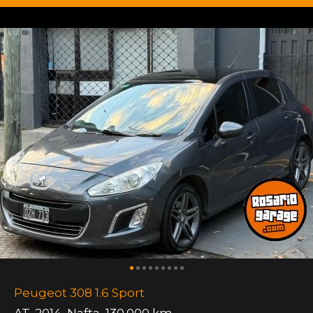
Peugeot 308 1.6 Sport
AT
,
2014
,
Nafta
,
130.000 km.