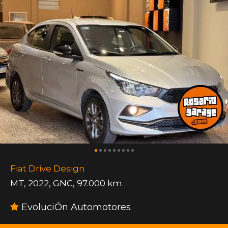
Fiat Drive Design
MT
,
2022
,
GNC
,
97.000 km.
EvoluciÓn Automotores