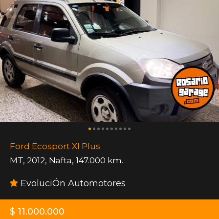
Ford Ecosport Xl Plus
MT
,
2012
,
Nafta
,
147.000 km.
EvoluciÓn Automotores
$ 11.000.000