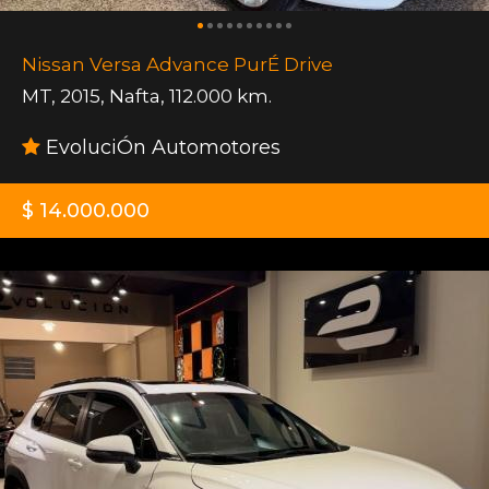
Nissan Versa Advance PurÉ Drive
MT
,
2015
,
Nafta
,
112.000 km.
EvoluciÓn Automotores
$ 14.000.000