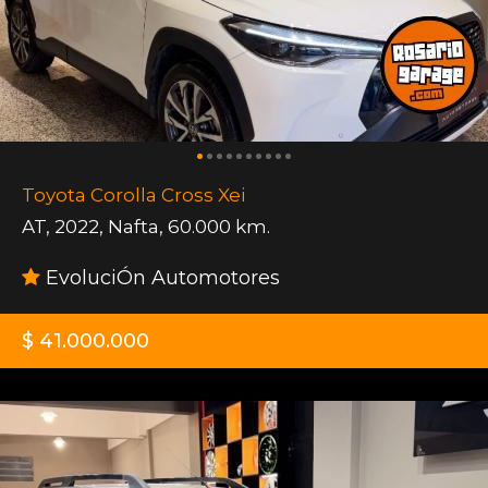
Toyota Corolla Cross Xei
AT
,
2022
,
Nafta
,
60.000 km.
EvoluciÓn Automotores
$ 41.000.000