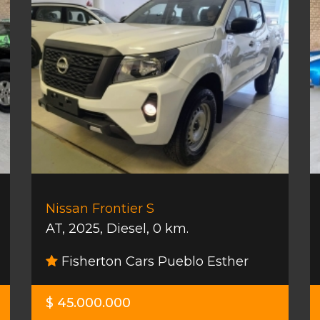
Nissan Frontier S
AT
,
2025
,
Diesel
,
0 km.
Fisherton Cars Pueblo Esther
$ 45.000.000