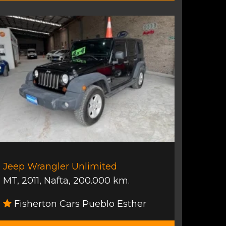
Jeep Wrangler Unlimited
MT
,
2011
,
Nafta
,
200.000 km.
Fisherton Cars Pueblo Esther