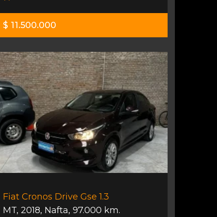
$ 11.500.000
Fiat Cronos Drive Gse 1.3
MT
,
2018
,
Nafta
,
97.000 km.