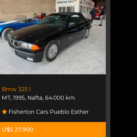
Bmw 325 I
MT
,
1995
,
Nafta
,
64.000 km.
Fisherton Cars Pueblo Esther
U$S 27.900