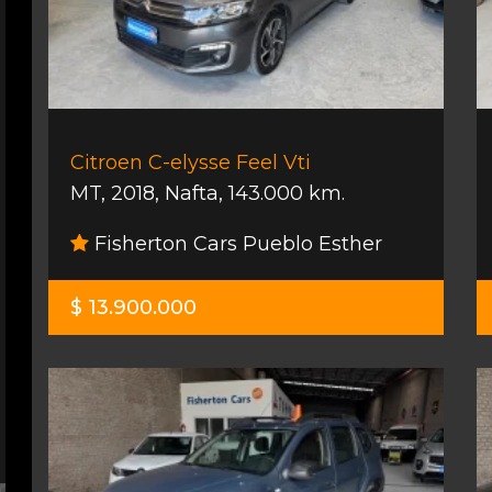
Citroen C-elysse Feel Vti
MT
,
2018
,
Nafta
,
143.000 km.
Fisherton Cars Pueblo Esther
$ 13.900.000