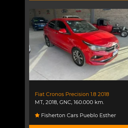
Fiat Cronos Precision 1.8 2018
MT
,
2018
,
GNC
,
160.000 km.
Fisherton Cars Pueblo Esther