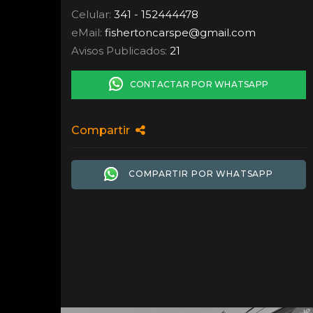
Celular:
341 - 152444478
eMail:
fishertoncarspe
@
gmail.com
Avisos Publicados:
21
CONTACTAR POR WHATSAPP
Compartir
COMPARTIR POR WHATSAPP