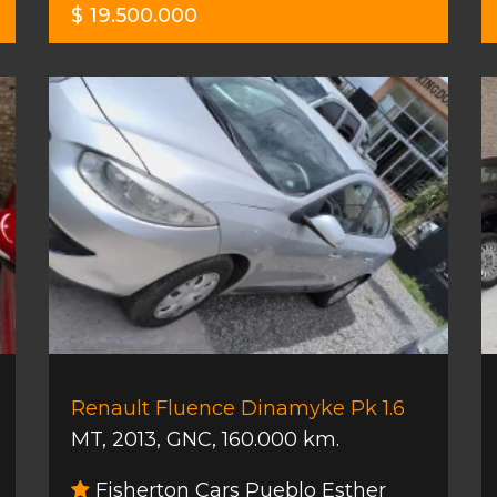
$ 19.500.000
Renault Fluence Dinamyke Pk 1.6
MT
,
2013
,
GNC
,
160.000 km.
Fisherton Cars Pueblo Esther