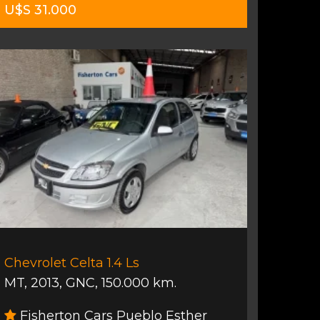
U$S 31.000
Chevrolet Celta 1.4 Ls
MT
,
2013
,
GNC
,
150.000 km.
Fisherton Cars Pueblo Esther