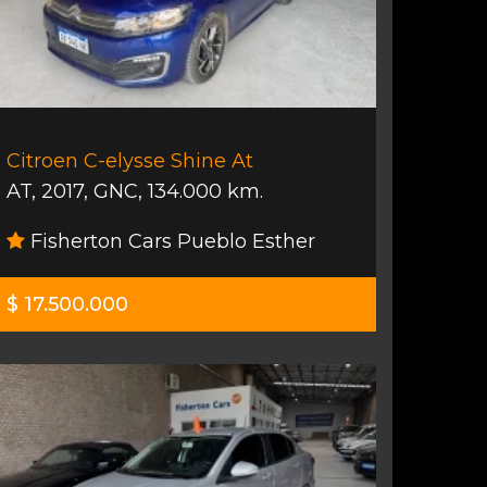
Citroen C-elysse Shine At
AT
,
2017
,
GNC
,
134.000 km.
Fisherton Cars Pueblo Esther
$ 17.500.000