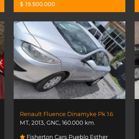
$ 19.500.000
Renault Fluence Dinamyke Pk 1.6
MT
,
2013
,
GNC
,
160.000 km.
Fisherton Cars Pueblo Esther