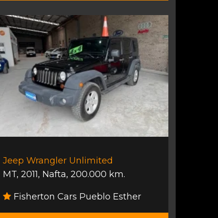
Jeep Wrangler Unlimited
MT
,
2011
,
Nafta
,
200.000 km.
Fisherton Cars Pueblo Esther