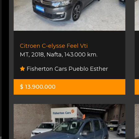
Citroen C-elysse Feel Vti
MT
,
2018
,
Nafta
,
143.000 km.
Fisherton Cars Pueblo Esther
$ 13.900.000