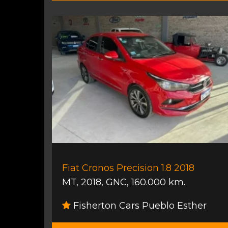
Fiat Cronos Precision 1.8 2018
MT
,
2018
,
GNC
,
160.000 km.
Fisherton Cars Pueblo Esther