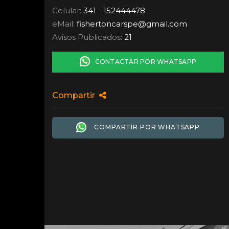
Celular:
341 - 152444478
eMail:
fishertoncarspe
@
gmail.com
Avisos Publicados:
21
CONTACTAR POR WHATSAPP
Compartir
COMPARTIR POR WHATSAPP