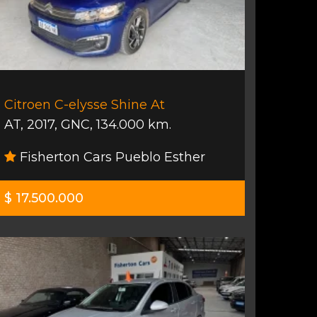
Citroen C-elysse Shine At
AT
,
2017
,
GNC
,
134.000 km.
Fisherton Cars Pueblo Esther
$ 17.500.000