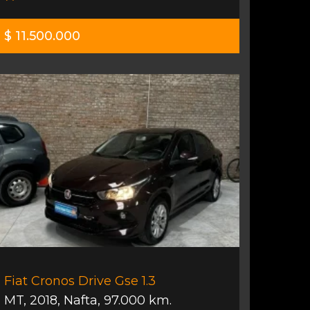
$ 11.500.000
Fiat Cronos Drive Gse 1.3
MT
,
2018
,
Nafta
,
97.000 km.