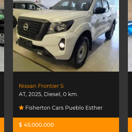
Nissan Frontier S
AT
,
2025
,
Diesel
,
0 km.
Fisherton Cars Pueblo Esther
$ 45.000.000