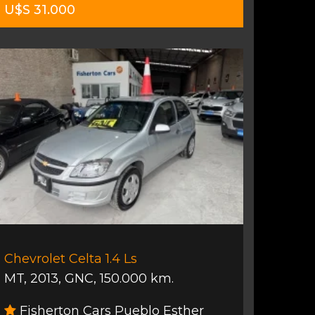
U$S 31.000
Chevrolet Celta 1.4 Ls
MT
,
2013
,
GNC
,
150.000 km.
Fisherton Cars Pueblo Esther