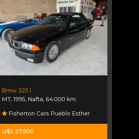
Bmw 325 I
MT
,
1995
,
Nafta
,
64.000 km.
Fisherton Cars Pueblo Esther
U$S 27.900