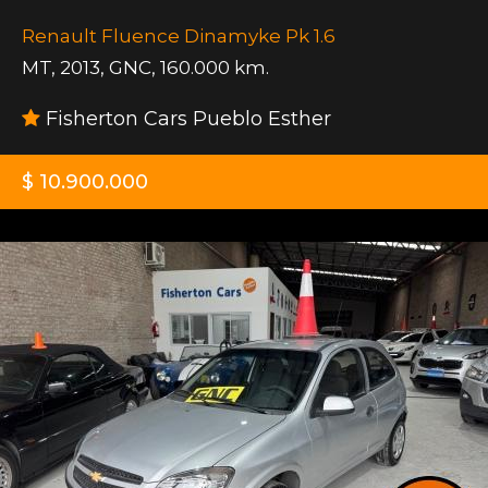
Renault Fluence Dinamyke Pk 1.6
MT
,
2013
,
GNC
,
160.000 km.
Fisherton Cars Pueblo Esther
$ 10.900.000