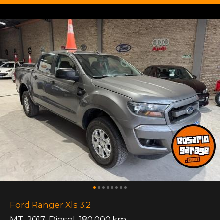
Ford Ranger Xls 3.2
MT
,
2017
,
Diesel
,
180.000 km.