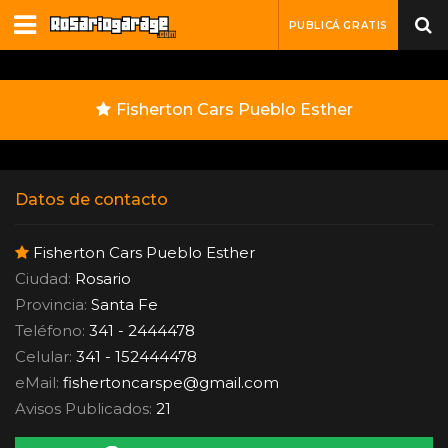
PUBLICÁ GRATIS
Fisherton Cars Pueblo Esther
Datos de contacto
Fisherton Cars Pueblo Esther
Ciudad:
Rosario
Provincia:
Santa Fe
Teléfono:
341 - 2444478
Celular:
341 - 152444478
eMail:
fishertoncarspe
@
gmail.com
Avisos Publicados:
21