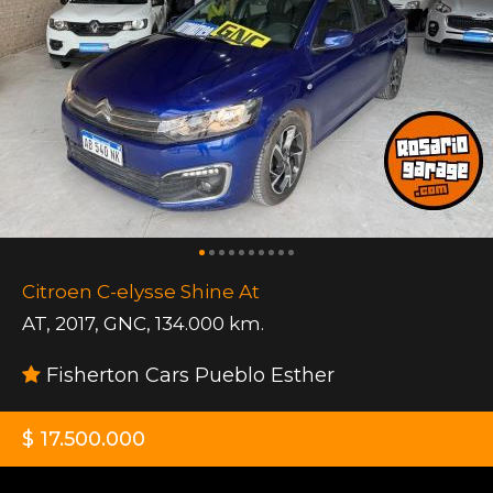
Citroen C-elysse Shine At
AT
,
2017
,
GNC
,
134.000 km.
Fisherton Cars Pueblo Esther
$ 17.500.000