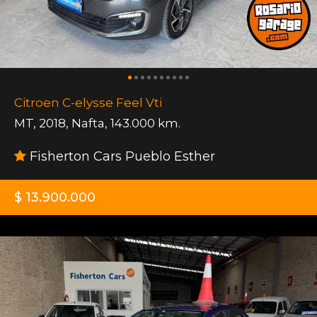
Citroen C-elysse Feel Vti
MT
,
2018
,
Nafta
,
143.000 km.
Fisherton Cars Pueblo Esther
$ 13.900.000