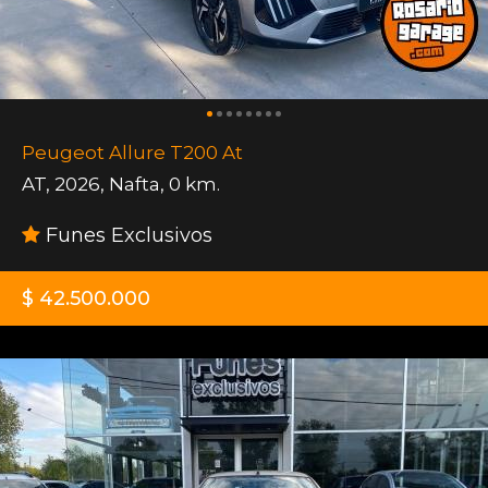
Peugeot Allure T200 At
AT
,
2026
,
Nafta
,
0 km.
Funes Exclusivos
$ 42.500.000