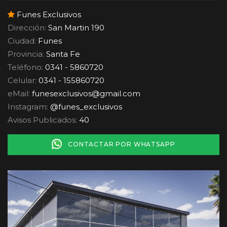
Funes Exclusivos
Dirección:
San Martin 190
Ciudad:
Funes
Provincia:
Santa Fe
Teléfono:
0341 - 5860720
Celular:
0341 - 155860720
eMail:
funesexclusivos
@
gmail.com
Instagram:
@funes_exclusivos
Avisos Publicados:
40
CONTACTAR POR WHATSAPP