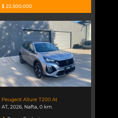
$ 22.500.000
Peugeot Allure T200 At
AT
,
2026
,
Nafta
,
0 km.