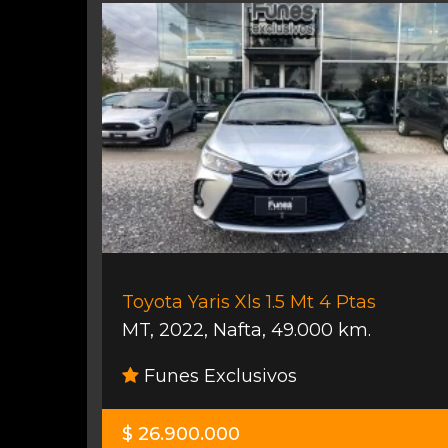
Toyota Yaris Xls 1.5 Mt 4 Ptas
MT
,
2022
,
Nafta
,
49.000 km.
Funes Exclusivos
$ 26.900.000