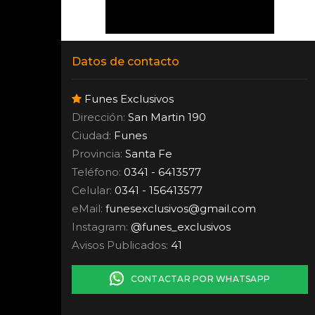
Datos de contacto
Funes Exclusivos
Dirección:
San Martin 190
Ciudad:
Funes
Provincia:
Santa Fe
Teléfono:
0341 - 6413577
Celular:
0341 - 156413577
eMail:
funesexclusivos
@
gmail.com
Instagram:
@funes_exclusivos
Avisos Publicados:
41
CONTACTAR POR WHATSAPP