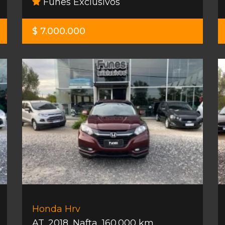
Funes Exclusivos
$ 7.000.000
Honda Hrv
AT
,
2018
,
Nafta
,
160.000 km.