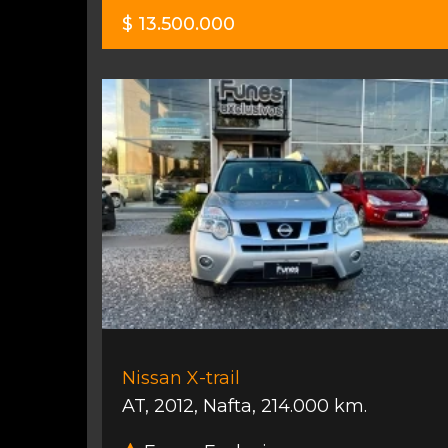
$ 13.500.000
Nissan X-trail
AT
,
2012
,
Nafta
,
214.000 km.