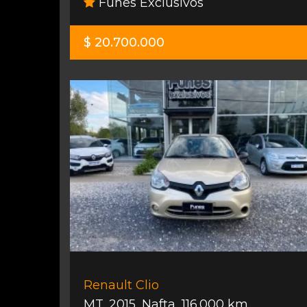
Funes Exclusivos
$ 20.700.000
Renault Clio
MT
,
2015
,
Nafta
,
116.000 km.