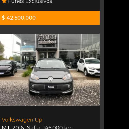
Funes Exclusivos
$ 42.500.000
Volkswagen Up
MT
,
2016
,
Nafta
,
146.000 km.