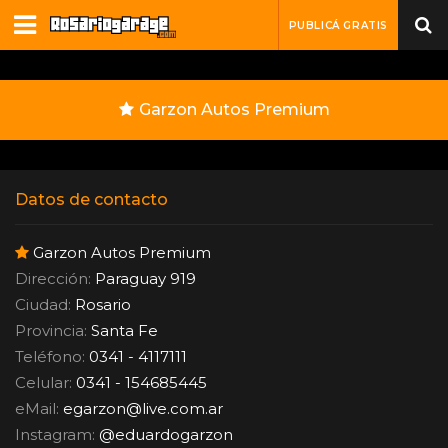
PUBLICÁ GRATIS
Garzon Autos Premium
Datos de contacto
Garzon Autos Premium
Dirección:
Paraguay 919
Ciudad:
Rosario
Provincia:
Santa Fe
Teléfono:
0341 - 4117111
Celular:
0341 - 154685445
eMail:
egarzon
@
live.com.ar
Instagram:
@eduardogarzon