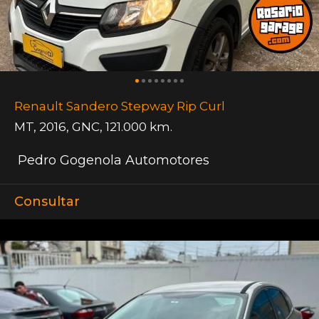
Renault Sandero Stepway Rip Curl
MT
,
2016
,
GNC
,
121.000 km.
Pedro Gogenola Automotores
Consultar