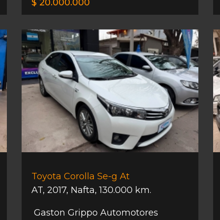
$ 20.000.000
Toyota Corolla Se-g At
AT
,
2017
,
Nafta
,
130.000 km.
Gaston Grippo Automotores