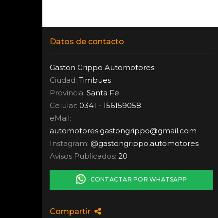
Datos de contacto
Gaston Grippo Automotores
Ciudad:
Timbues
Provincia:
Santa Fe
Celular:
0341 - 156159058
eMail:
automotores.gastongrippo
@
gmail.com
Instagram:
@gastongrippo.automotores
Avisos Publicados:
20
CONTACTAR POR WHATSAPP
Compartir