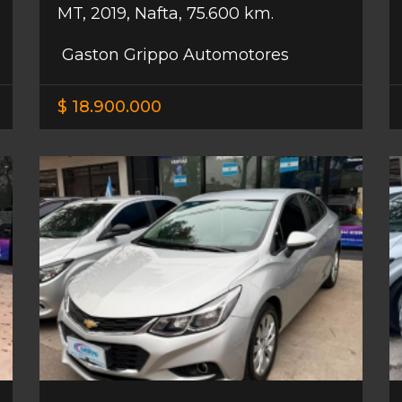
MT
,
2019
,
Nafta
,
75.600 km.
Gaston Grippo Automotores
$ 18.900.000