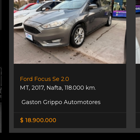
Ford Focus Se 2.0
MT
,
2017
,
Nafta
,
118.000 km.
Gaston Grippo Automotores
$ 18.900.000