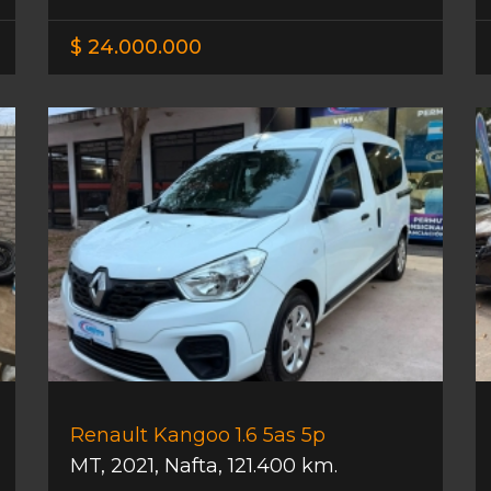
$ 24.000.000
Renault Kangoo 1.6 5as 5p
MT
,
2021
,
Nafta
,
121.400 km.