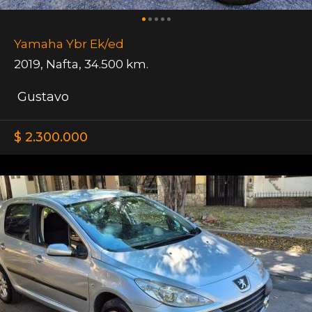
Yamaha Ybr Ek/ed
2019
,
Nafta
,
34.500 km.
Gustavo
$ 2.300.000