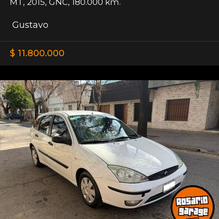
MT
,
2015
,
GNC
,
180.000 km.
Gustavo
$ 11.800.000