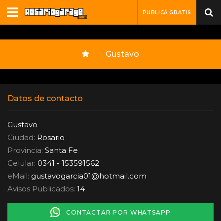
PUBLICÁ GRATIS
Gustavo
Datos de contacto
Gustavo
Ciudad:
Rosario
Provincia:
Santa Fe
Celular:
0341 - 153591562
eMail:
gustavogarcia01
@
hotmail.com
Avisos Publicados:
14
CONTACTAR POR WHATSAPP