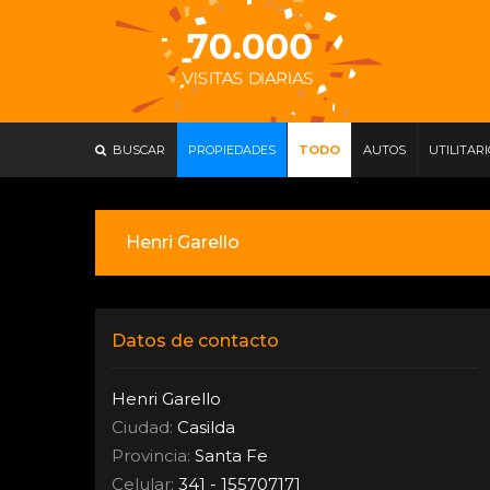
BUSCAR
PROPIEDADES
TODO
AUTOS
UTILITAR
Henri Garello
Datos de contacto
Henri Garello
Ciudad:
Casilda
Provincia:
Santa Fe
Celular:
341 - 155707171