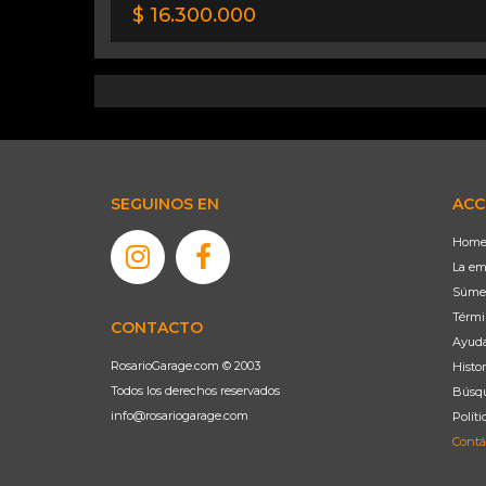
$ 16.300.000
SEGUINOS EN
ACC
Hom
La em
Súme
Térmi
CONTACTO
Ayud
RosarioGarage.com © 2003
Histor
Todos los derechos reservados
Búsqu
info@rosariogarage.com
Políti
Contá