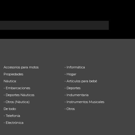
Accesorios para motos
- Informática
Propiedades
- Hogar
Náutica:
- Artículos para bebé
- Embarcaciones
- Deportes
- Deportes Náuticos
- Indumentaria
- Otros (Náutica)
- Instrumentos Musicales
De todo:
- Otros
- Telefonía
- Electrónica