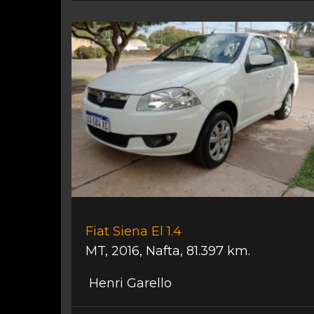
Fiat Siena El 1.4
MT
,
2016
,
Nafta
,
81.397 km.
Henri Garello