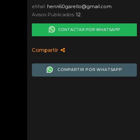
eMail:
henri60garello
@
gmail.com
Avisos Publicados:
12
CONTACTAR POR WHATSAPP
Compartir
COMPARTIR POR WHATSAPP