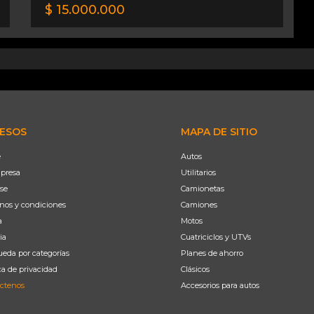
$ 15.000.000
ESOS
MAPA DE SITIO
e
Autos
presa
Utilitarios
se
Camionetas
nos y condiciones
Camiones
a
Motos
ia
Cuatriciclos y UTVs
eda por categorías
Planes de ahorro
ca de privacidad
Clásicos
ctenos
Accesorios para autos