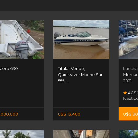
tero 630
Titular Vende,
Lancha 
Quicksilver Marine Sur
Mercur
555...
2021
AGSO
Nautic
.000.000
U$S 13.400
U$S 30