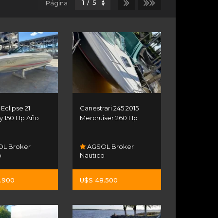
Página
Eclipse 21
Canestrari 245 2015
y 150 Hp Año
Mercruiser 260 Hp
L Broker
AGSOL Broker
o
Nautico
.900
U$S 48.500