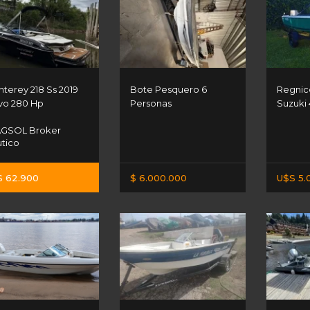
terey 218 Ss 2019
Bote Pesquero 6
Regnico
vo 280 Hp
Personas
Suzuki 
GSOL Broker
tico
S 62.900
$ 6.000.000
U$S 5.