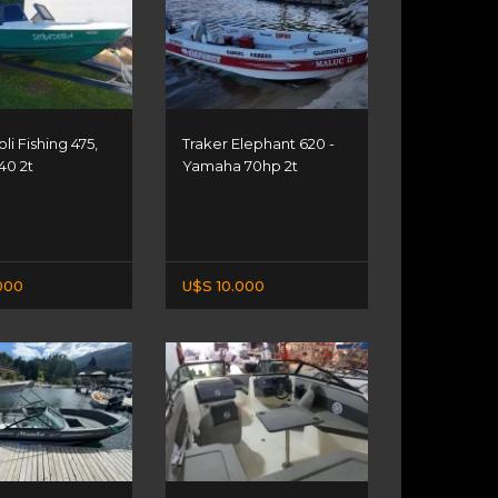
li Fishing 475,
Traker Elephant 620 -
40 2t
Yamaha 70hp 2t
000
U$S 10.000