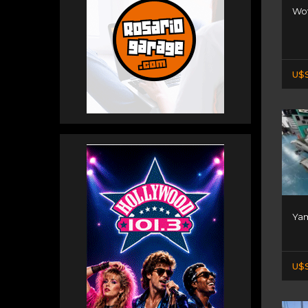
Wot
U$S
Yam
U$S