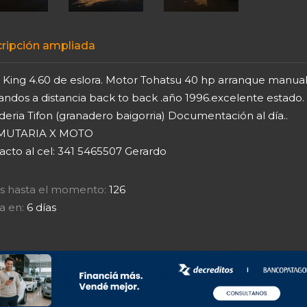
ripción ampliada
r King 4.60 de eslora. Motor Tohatsu 40 hp arranque manua
ndos a distancia back to back .año 1996.excelente estado.
eria Tifon (granadero baigorria) Documentación al día..
MUTARIA X MOTO
acto al cel: 341 5465507 Gerardo
tas hasta el momento:
126
a en:
6 días