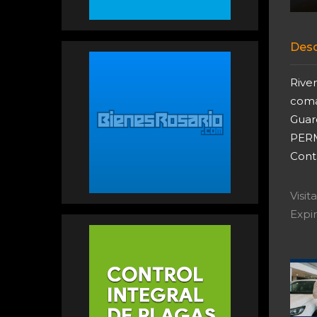
Desc
Rive
coma
Guard
PER
Cont
Visi
Expir