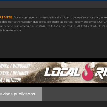
RTANTE:
Rosariogarage no comercializa el artículo que aquí se anuncia y no e
sable por la transacción que se realice entre las partes. Recomendamos NUNC
ar ni señar un vehículo a un PARTICULAR sin antes ir al REGISTRO AUTOM
 la transferencia.
avisos publicados