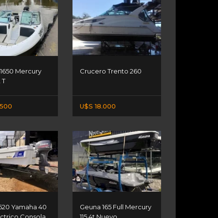
 1650 Mercury
Crucero Trento 260
 T
.500
U$S 18.000
620 Yamaha 40
Geuna 165 Full Mercury
éctrico Consola...
115 4t Nuevo...