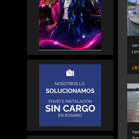
Ven
Lim
U$S
Yam
3u