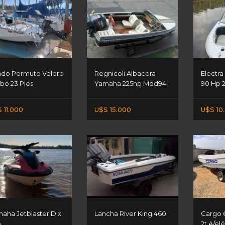
do Permuto Velero
Regnicoli Albacora
Electra
bo 23 Pies
Yamaha 225hp Mod94
90 Hp 2
 11.000
U$S 15.000
U$S 10
aha Jetblaster Dlx
Lancha River King 460
Cargo 
p
2t A/el