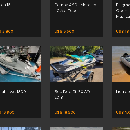
an 16
Pampa 4.90 - Mercury
Enigm
40 A.e. Todo...
Open -
Matrizad
 5.800
U$S 5.500
U$S 18
aha Vxs 1800
Sea Doo Gti 90 Año
Liquido
2018
 13.900
U$S 18.500
U$S 7.