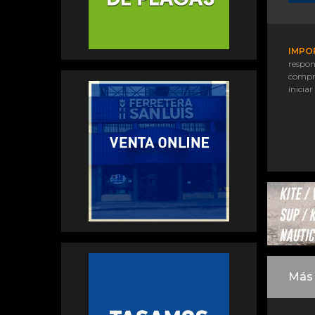
IMPO
respon
compr
iniciar
Más 