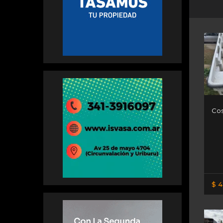
Cos
$ 4