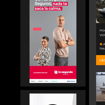
Mon
Vol
A
Nau
U$