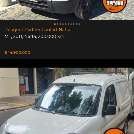
Peugeot Partner Confort Nafta
MT
,
2011
,
Nafta
,
200.000 km.
$ 14.900.000