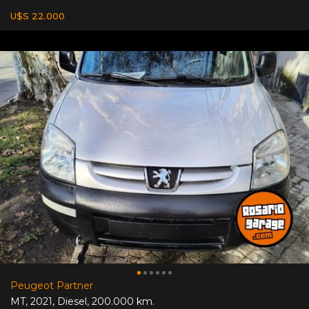
U$S 22.000
Peugeot Partner
MT
,
2021
,
Diesel
,
200.000 km.