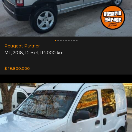
Peugeot Partner
MT
,
2018
,
Diesel
,
114.000 km.
$ 19.800.000