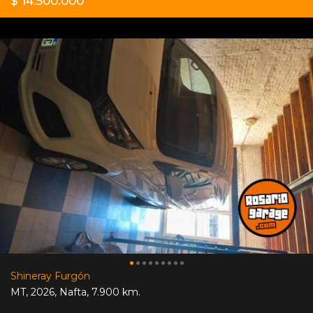
$ 14.500.000
Shineray Furgón
MT
,
2026
,
Nafta
,
7.900 km.