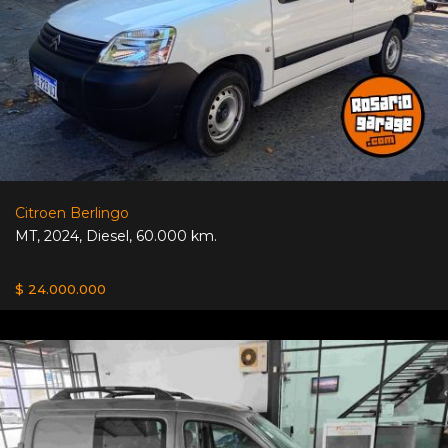
Citroen Berlingo
MT
,
2024
,
Diesel
,
60.000 km.
$ 24.000.000