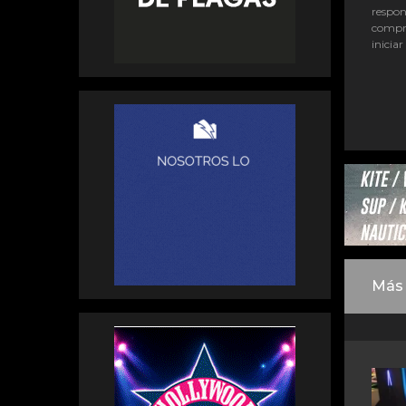
respon
compr
iniciar
Más 