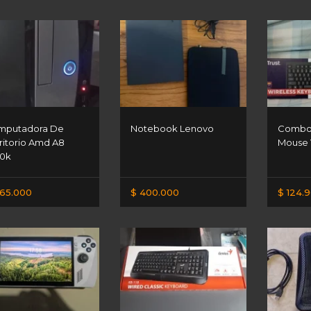
mputadora De
Notebook Lenovo
Combo 
ritorio Amd A8
Mouse V
0k
65.000
$ 400.000
$ 124.