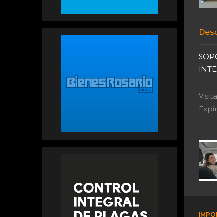
Desc
SOP
INT
Visi
Expir
IMPO