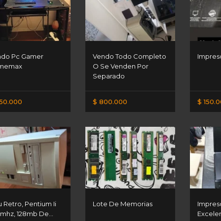
ndo Pc Gamer
Vendo Todo Completo
Impres
memax
O Se Venden Por
Separado
50.000
$ 800.000
$ 150.
 Retro, Pentium Ii
Lote De Memorias
Impres
mhz, 128mb De...
Excele