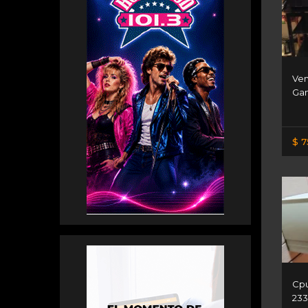
Ve
Ga
$ 7
Cpu
233