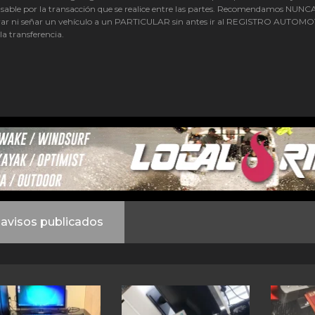
sable por la transacción que se realice entre las partes. Recomendamos NUNC
ar ni señar un vehículo a un PARTICULAR sin antes ir al REGISTRO AUTOM
 la transferencia.
avisos publicados