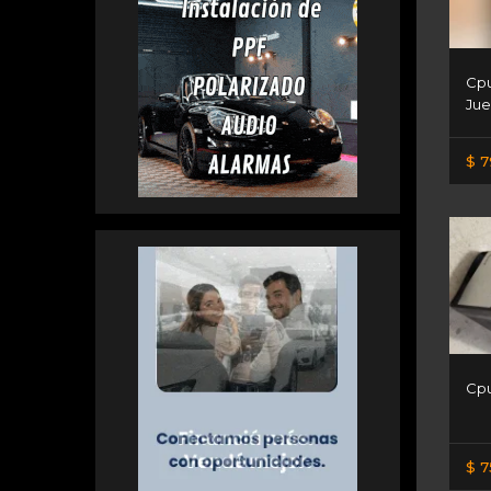
Cpu
Jue
$ 7
Cp
$ 7