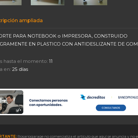
ripción ampliada
ORTE PARA NOTEBOOK o IMPRESORA, CONSTRUIDO
EGRAMENTE EN PLASTICO CON ANTIDESLIZANTE DE GOM
tas hasta el momento:
11
a en:
25 días
RTANTE:
Rosariogarage no comercializa el artículo que aquí se anuncia y no e