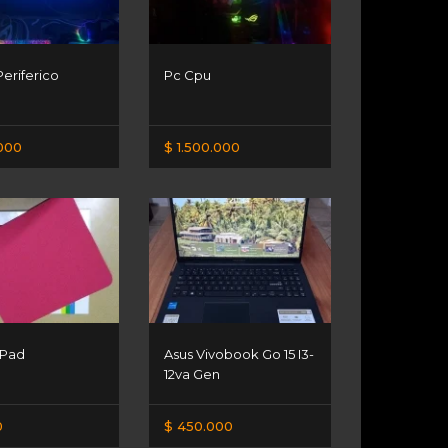
Periferico
Pc Cpu
000
$ 1.500.000
 Pad
Asus Vivobook Go 15 I3-
12va Gen
0
$ 450.000