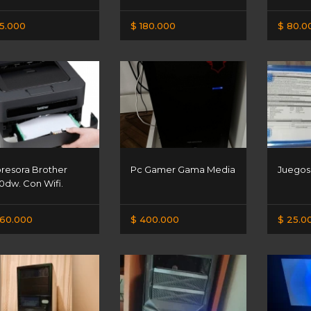
5.000
$ 180.000
$ 80.0
resora Brother
Pc Gamer Gama Media
Juegos 
0dw. Con Wifi.
60.000
$ 400.000
$ 25.0