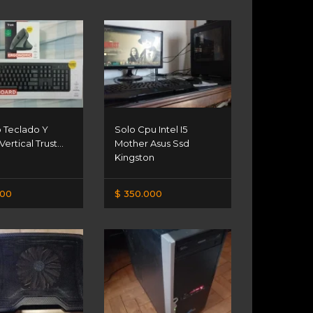
Teclado Y
Solo Cpu Intel I5
ertical Trust...
Mother Asus Ssd
Kingston
900
$ 350.000