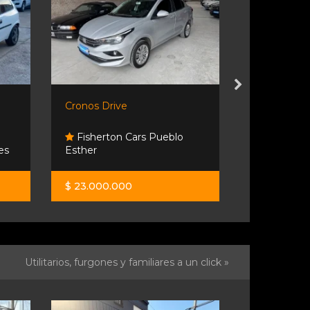
Cronos Drive
Citroen C El
Fisherton Cars Pueblo
es
Esther
Automoto
$ 23.000.000
$ 13.000.0
Utilitarios, furgones y familiares a un click »