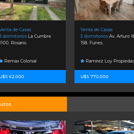
Venta de Casas
Venta de Casas
3 dormitorios
La Cumbre
3 dormitorios
Av. Arturo Il
1100. Rosario.
158. Funes.
Remax Colonial
Ramirez Loy Propieda
U$S 62.000
U$S 770.000
utos