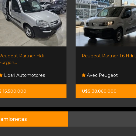
Peugeot Partner Hdi
Peugeot Partner 1.6 Hdi L2
Furgon...
Lipari Automotores
Avec Peugeot
$ 15.500.000
U$S 38.860.000
amionetas