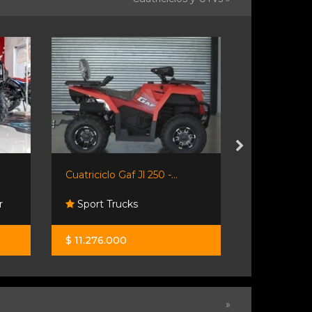
Cuatriciclo Gaf Jl 250 -...
Gaf Jl 150 -
r
Sport Trucks
Sport Tru
$ 11.276.000
$ 5.900.00
»