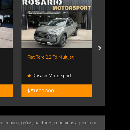
Fiat Toro 2.2 Td Multijet...
Volkswage
Highline...
Rosario Motorsport
Maulion 
$ 51.800.000
$ 33.000.0
olectivos, grúas, tractores, máquinas agrícolas »