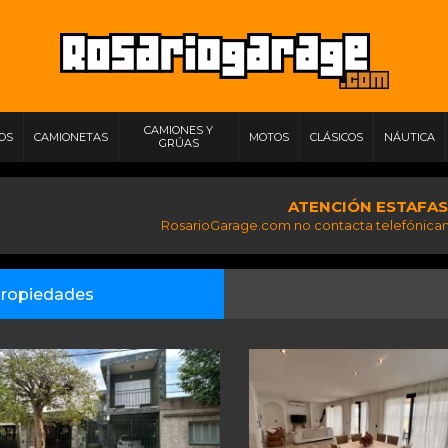
CAMIONES Y
IOS
CAMIONETAS
MOTOS
CLÁSICOS
NÁUTICA
GRÚAS
ATENCIÓN ESTAFAS
RosarioGarage.com no contacta telefónicam
ropiedades