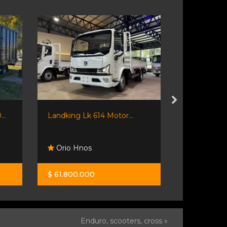
..
Landking Lk 614 Motor...
Mercedes-b
2000
Orio Hnos
Mijael
$ 61.800.000
$ 70.000.
Enduro, scooters, cross »