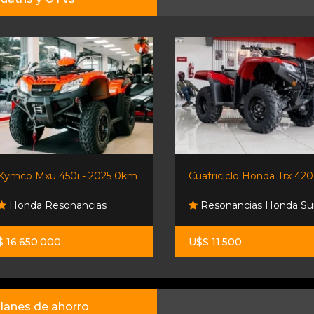
Kymco Mxu 450i - 2025 0km
Cuatriciclo Honda Trx 420
Honda Resonancias
Resonancias Honda Su
$ 16.650.000
U$S 11.500
lanes de ahorro