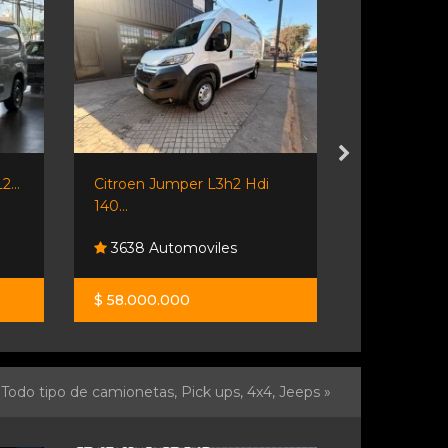
...
Citroen Jumper L3h2 Hdi
🌟 ¡citroën 
140...
3638 Automoviles
Centenar
$ 58.000.000
$ 34.500.0
Todo tipo de camionetas, Pick ups, 4x4, Jeeps »