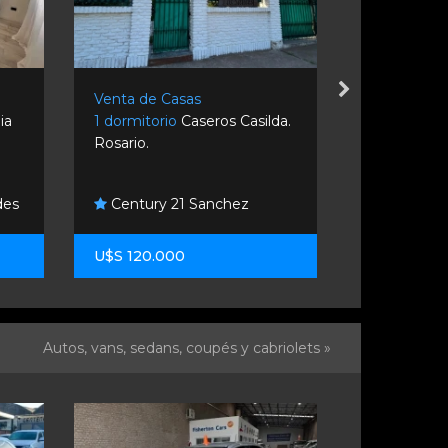
Venta de Casas
Venta de C
lia
1 dormitorio
Caseros Casilda.
3 dormitori
Rosario.
700. Rosari
des
Century 21 Sanchez
Remax Co
U$S 120.000
U$S 80.00
Autos, vans, sedans, coupés y cabriolets »