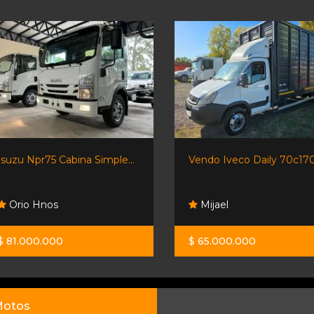
Isuzu Npr75 Cabina Simple...
Vendo Iveco Daily 70c170.
Orio Hnos
Mijael
$ 81.000.000
$ 65.000.000
otos