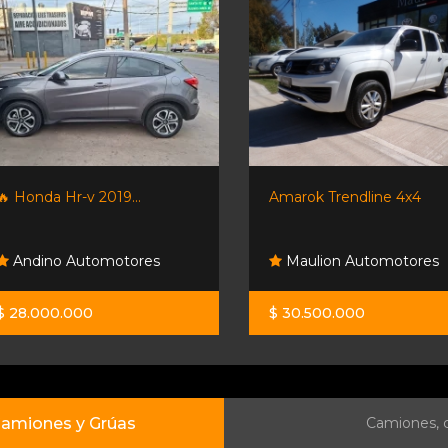
🔥 Honda Hr-v 2019...
Amarok Trendline 4x4
Andino Automotores
Maulion Automotores
$ 28.000.000
$ 30.500.000
amiones y Grúas
Camiones, c