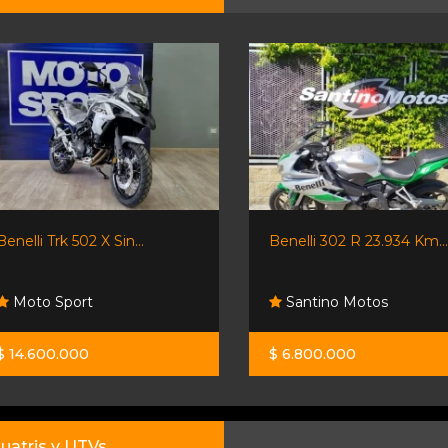
Benelli Trk 502 X Sin...
Benelli 302 R 23.934 Km..
Moto Sport
Santino Motos
$ 14.600.000
$ 6.800.000
uatris y UTVs