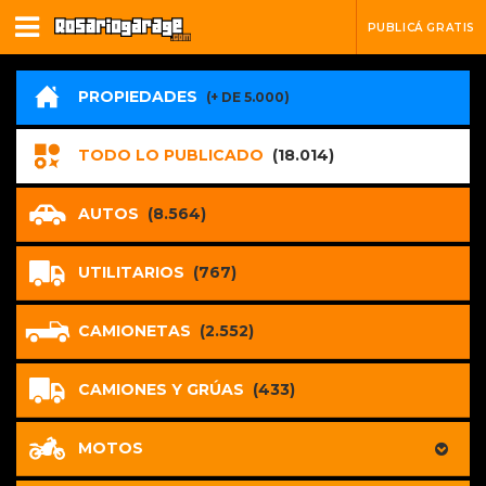
PUBLICÁ GRATIS
PROPIEDADES
(+ DE 5.000)
TODO LO PUBLICADO
(18.014)
AUTOS
(8.564)
UTILITARIOS
(767)
CAMIONETAS
(2.552)
CAMIONES Y GRÚAS
(433)
MOTOS