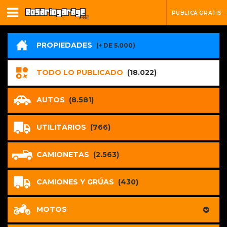
PUBLICÁ GRATIS
PROPIEDADES
(+ DE 5.000)
TODO LO PUBLICADO
(18.022)
AUTOS
(8.581)
UTILITARIOS
(766)
CAMIONETAS
(2.563)
CAMIONES Y GRÚAS
(430)
MOTOS