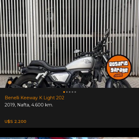
Benelli Keeway K Light 202
2019
,
Nafta
,
4.600 km.
U$S 2.200