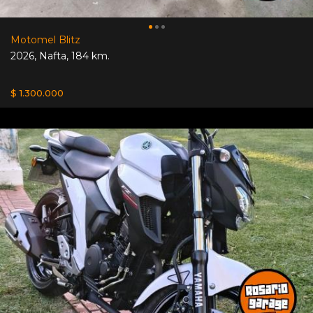
Motomel Blitz
2026
,
Nafta
,
184 km.
$ 1.300.000