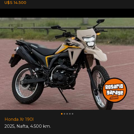
U$S 14.500
Honda Xr 190l
2025
,
Nafta
,
4.500 km.