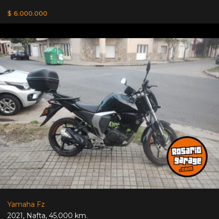
$ 6.000.000
Yamaha Fz
2021
,
Nafta
,
45.000 km.