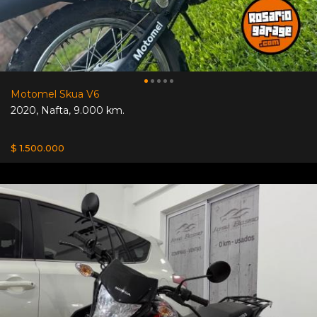
Motomel Skua V6
2020
,
Nafta
,
9.000 km.
$ 1.500.000