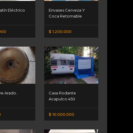
tín Eléctrico
Envases Cerveza Y
Coca Retornable
000
$ 1.200.000
e Arado..
Casa Rodante
Acapulco 450
0
$ 10.000.000