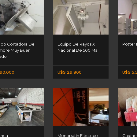
do Cortadora De
Equipo De Rayos X
Potter 
mbre Muy Buen
Nacional De 500 Ma
ado
90.000
U$S 29.800
U$S 5.
rica
Monopatín Eléctrico
Cajone