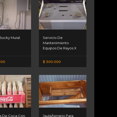
Bucky Mural.
Servicio De
Mantenimiento
Equipos De Rayos X
500
$ 500.000
s De Coca Con
Jaula/terrario Para