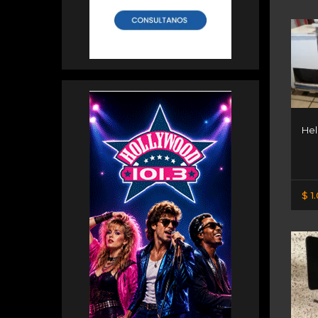
Hel
$ 1