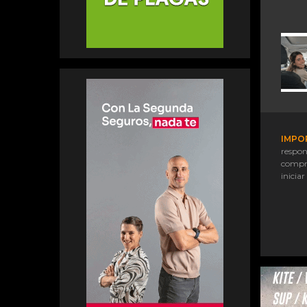
IMPO
respon
compr
iniciar