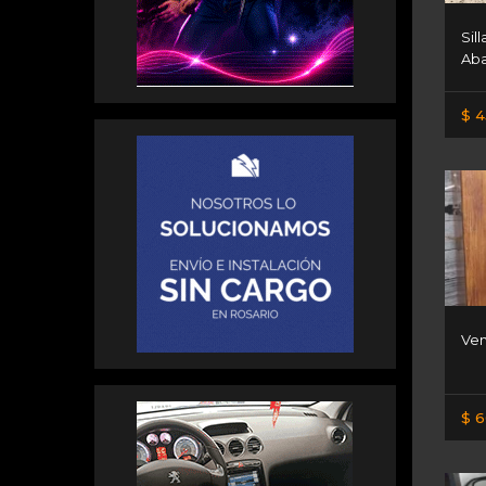
Sil
Aba
$ 4
Ven
$ 6