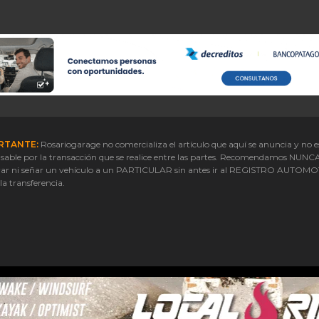
RTANTE:
Rosariogarage no comercializa el artículo que aquí se anuncia y no e
sable por la transacción que se realice entre las partes. Recomendamos NUNC
ar ni señar un vehículo a un PARTICULAR sin antes ir al REGISTRO AUTOM
 la transferencia.