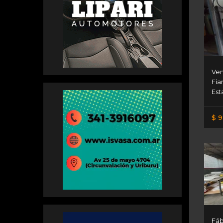
Ven
Fia
Est
$ 9
Fáb