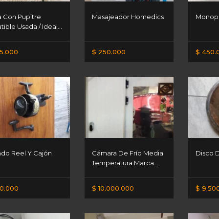
la Con Pupitre
Masajeador Homedics
Monopa
tible Usada / Ideal...
5.000
$ 250.000
$ 450.
do Reel Y Cajón
Cámara De Frío Media
Disco D
Temperatura Marca...
0.000
$ 10.000.000
$ 9.50