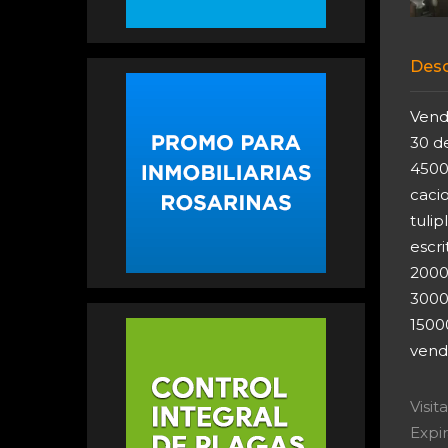
Desc
Vend
30 d
45000
cacio
tulip
escr
20000
3000
1500
vend
Visi
Expir