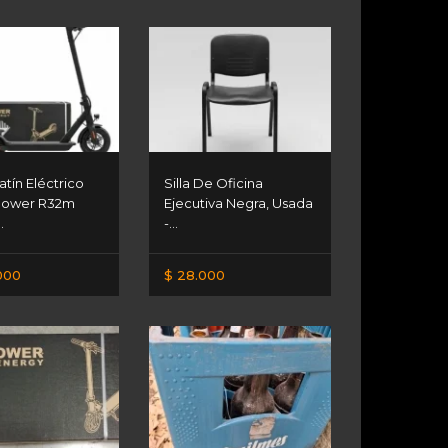
tín Eléctrico
Silla De Oficina
Power R32m
Ejecutiva Negra, Usada
.
-...
000
$ 28.000