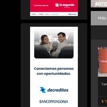
Más 
Tam
$ 7