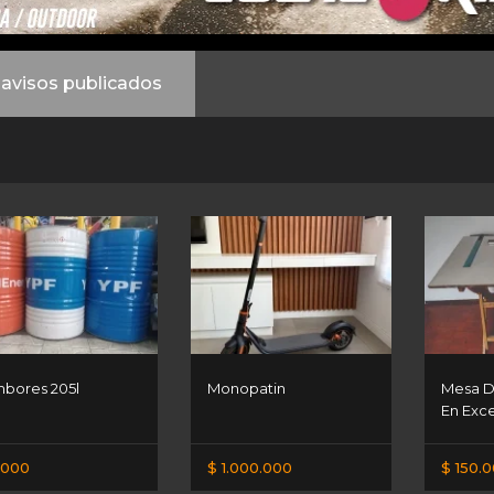
avisos publicados
bores 205l
Monopatin
Mesa De
En Exc
.000
$ 1.000.000
$ 150.