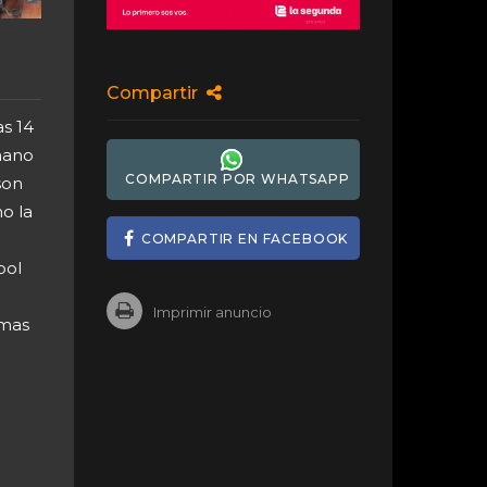
Compartir
s 14
mano
COMPARTIR POR WHATSAPP
son
o la
COMPARTIR EN FACEBOOK
ool
Imprimir anuncio
imas