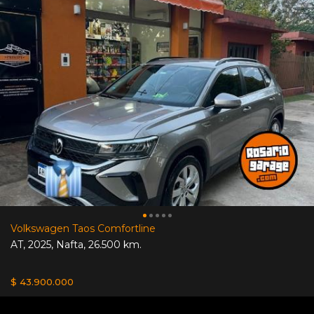
Volkswagen Taos Comfortline
AT
,
2025
,
Nafta
,
26.500 km.
$ 43.900.000