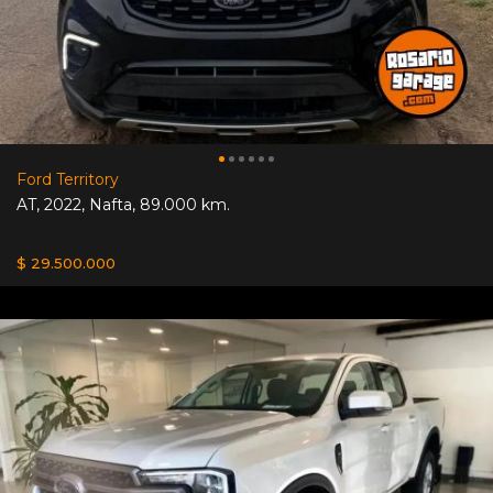
Ford Territory
AT
,
2022
,
Nafta
,
89.000 km.
$ 29.500.000