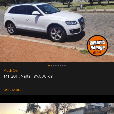
Audi Q5
MT
,
2011
,
Nafta
,
197.000 km.
U$S 12.000