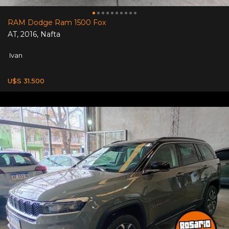
RAM Dodge Ram 1500 Fox
AT
,
2016
,
Nafta
Ivan
U$S 31.500