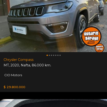
Chrysler Compass
MT
,
2020
,
Nafta
,
86.000 km.
CIO Motors
$ 29.800.000