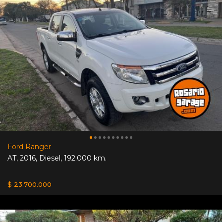
Ford Ranger
AT
,
2016
,
Diesel
,
192.000 km.
$ 23.700.000