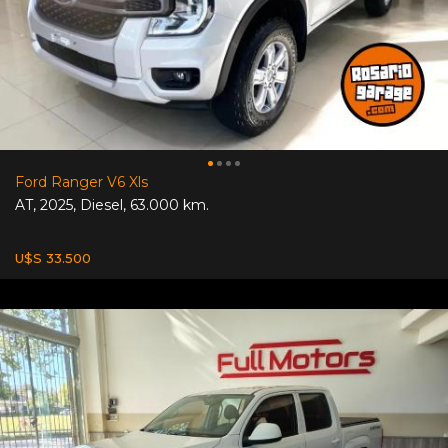
Ford Ranger V6 Xls
AT
,
2025
,
Diesel
,
63.000 km.
U$S 33.500