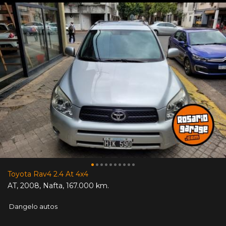
Toyota Rav4 2.4 At 4x4
AT
,
2008
,
Nafta
,
167.000 km.
Dangelo autos