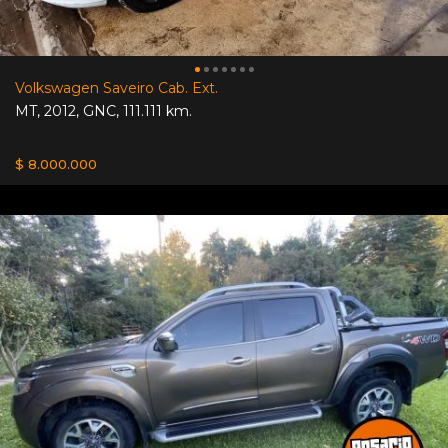
Volkswagen Saveiro Cab. Ext.
MT
,
2012
,
GNC
,
111.111 km.
$ 8.000.000