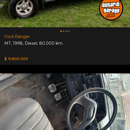
Ford Ranger
MT
,
1998
,
Diesel
,
80.000 km.
$ 9.800.000