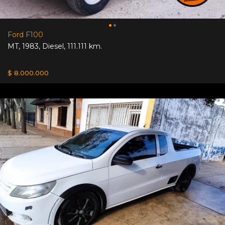
Ford F100
MT
,
1983
,
Diesel
,
111.111 km.
$ 8.000.000