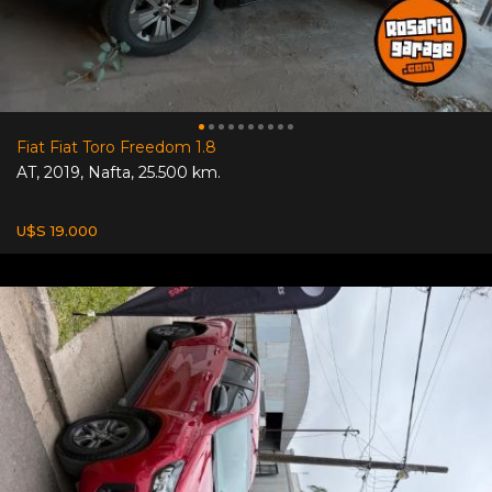
Fiat Fiat Toro Freedom 1.8
AT
,
2019
,
Nafta
,
25.500 km.
U$S 19.000