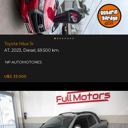
Toyota Hilux Sr
AT
,
2023
,
Diesel
,
69.500 km.
NP AUTOMOTORES
U$S 33.000