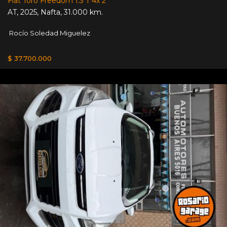
Fiat Toro Freedom 1.3 T 4x 2
AT
,
2025
,
Nafta
,
31.000 km.
Rocío Soledad Miguelez
$ 37.700.000