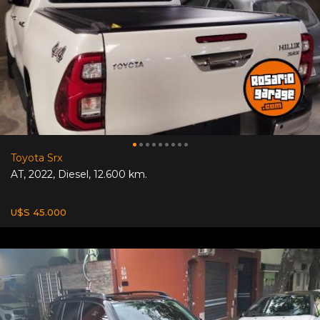
Toyota Srx
AT
,
2022
,
Diesel
,
12.600 km.
U$S 45.000