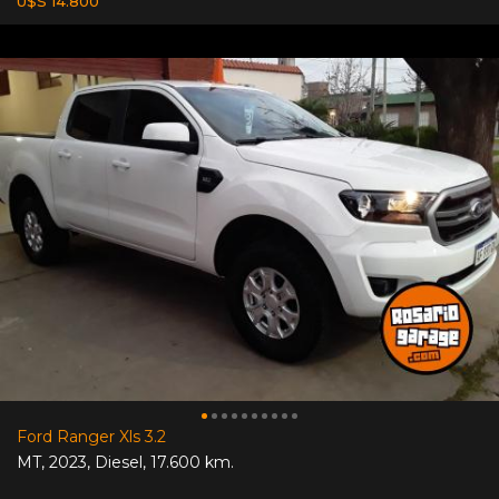
U$S 14.800
Ford Ranger Xls 3.2
MT
,
2023
,
Diesel
,
17.600 km.