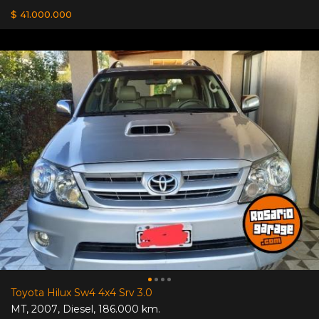
$ 41.000.000
Toyota Hilux Sw4 4x4 Srv 3.0
MT
,
2007
,
Diesel
,
186.000 km.