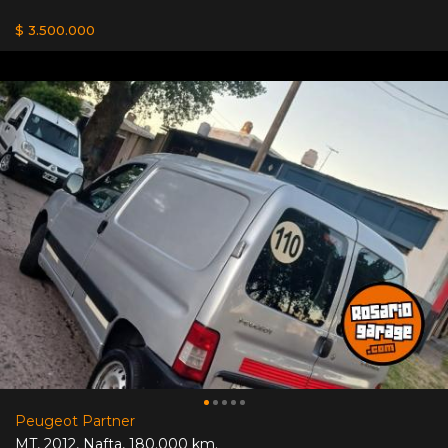
$ 3.500.000
Peugeot Partner
MT
,
2012
,
Nafta
,
180.000 km.