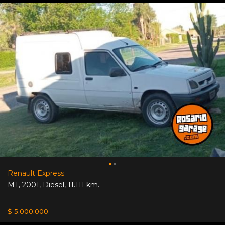
Renault Express
MT
,
2001
,
Diesel
,
11.111 km.
$ 5.000.000