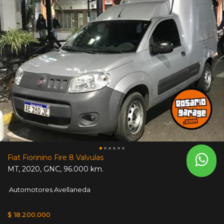
Fiat Fiorinino Fire 8 Valvulas
MT
,
2020
,
GNC
,
96.000 km.
Automotores Avellaneda
$ 18.200.000