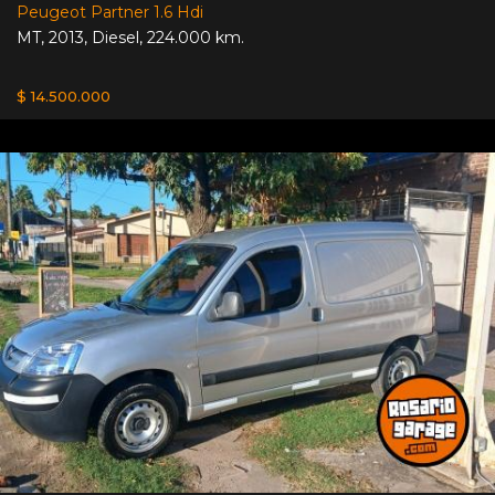
Peugeot Partner 1.6 Hdi
MT
,
2013
,
Diesel
,
224.000 km.
$ 14.500.000