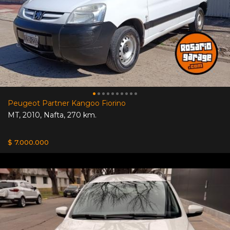
Peugeot Partner Kangoo Fiorino
MT
,
2010
,
Nafta
,
270 km.
$ 7.000.000