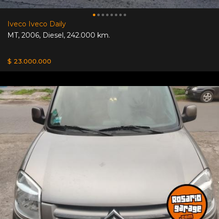
Iveco Iveco Daily
MT
,
2006
,
Diesel
,
242.000 km.
$ 23.000.000