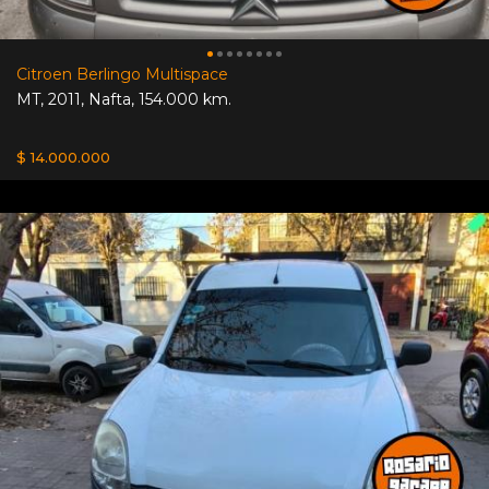
Citroen Berlingo Multispace
MT
,
2011
,
Nafta
,
154.000 km.
$ 14.000.000