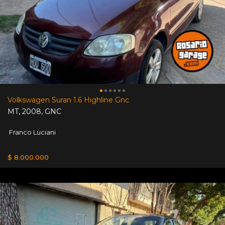
Volkswagen Suran 1.6 Highline Gnc
MT
,
2008
,
GNC
Franco Luciani
$ 8.000.000