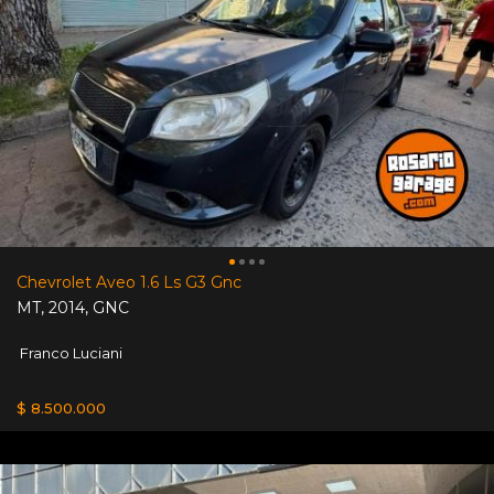
Chevrolet Aveo 1.6 Ls G3 Gnc
MT
,
2014
,
GNC
Franco Luciani
$ 8.500.000