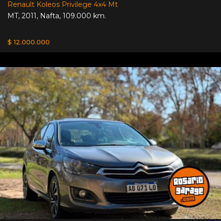
Renault Koleos Privilege 4x4 Mt
MT
,
2011
,
Nafta
,
109.000 km.
$ 12.000.000