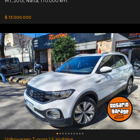
MT
,
2013
,
Nafta
,
170.000 km.
$ 13.000.000
Volkswagen T-cross 1.6 Highline