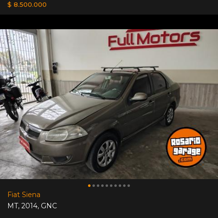
$ 8.500.000
Fiat Siena
MT
,
2014
,
GNC