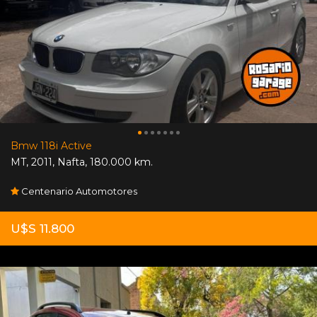
Bmw 118i Active
MT
,
2011
,
Nafta
,
180.000 km.
Centenario Automotores
U$S 11.800