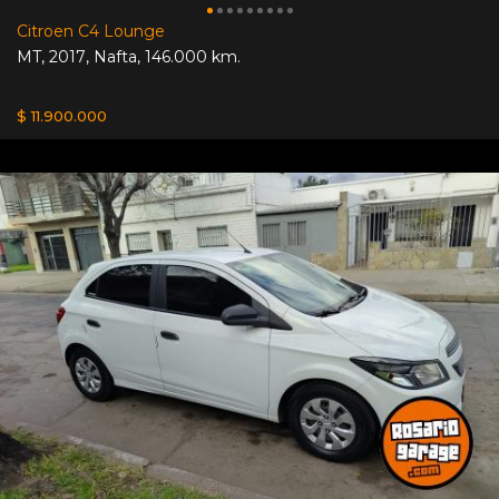
Citroen C4 Lounge
MT
,
2017
,
Nafta
,
146.000 km.
$ 11.900.000