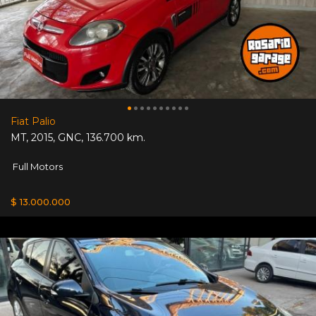
Fiat Palio
MT
,
2015
,
GNC
,
136.700 km.
Full Motors
$ 13.000.000