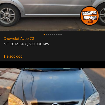
Chevrolet Aveo G3
MT
,
2012
,
GNC
,
350.000 km.
$ 9.500.000