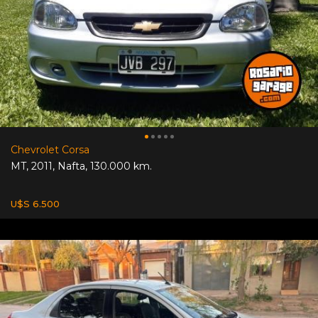
Chevrolet Corsa
MT
,
2011
,
Nafta
,
130.000 km.
U$S 6.500