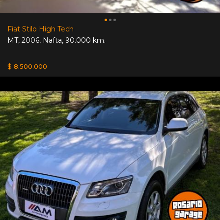
Fiat Stilo High Tech
MT
,
2006
,
Nafta
,
90.000 km.
$ 8.500.000