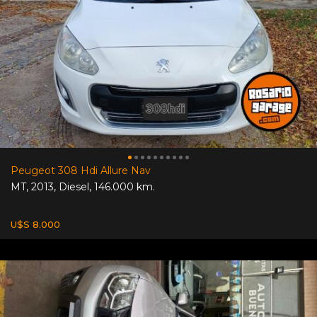
Peugeot 308 Hdi Allure Nav
MT
,
2013
,
Diesel
,
146.000 km.
U$S 8.000