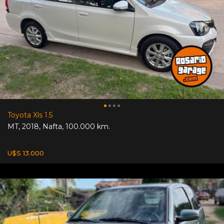
Toyota Xls 1.5
MT
,
2018
,
Nafta
,
100.000 km.
U$S 13.000