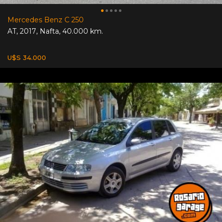
Mercedes Benz C 250
AT
,
2017
,
Nafta
,
40.000 km.
U$S 34.000