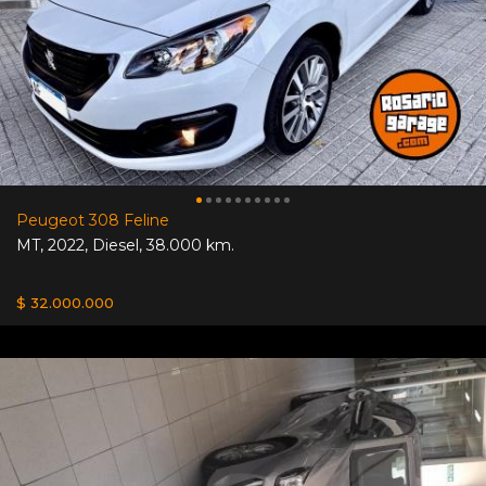
Peugeot 308 Feline
MT
,
2022
,
Diesel
,
38.000 km.
$ 32.000.000