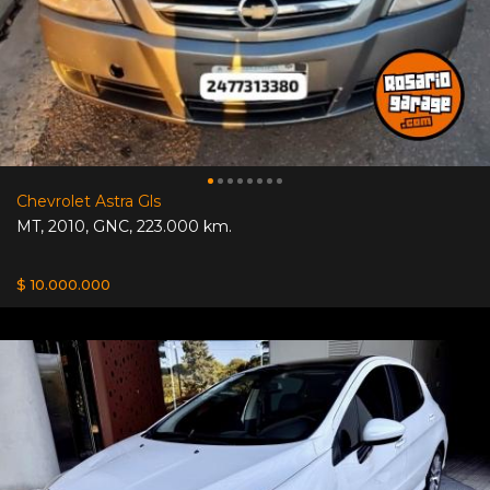
Chevrolet Astra Gls
MT
,
2010
,
GNC
,
223.000 km.
$ 10.000.000