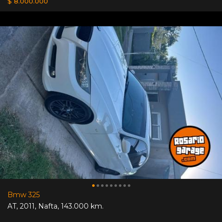
$ 8.000.000
Bmw 325
AT
,
2011
,
Nafta
,
143.000 km.