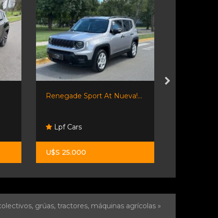
Renegade Sport At Nueva!...
Jeep Renega
Lpf Cars
Neostar
U$S 25.000
$ 37.900.0
olectivos, grúas, tractores, máquinas agrícolas »