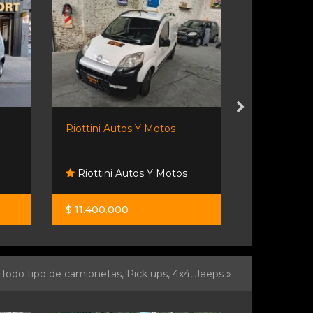
Riottini Autos Y Motos
Riottini Au
Riottini Autos Y Motos
Riottini 
$ 11.400.000
$ 10.900.0
Todo tipo de camionetas, Pick ups, 4x4, Jeeps »