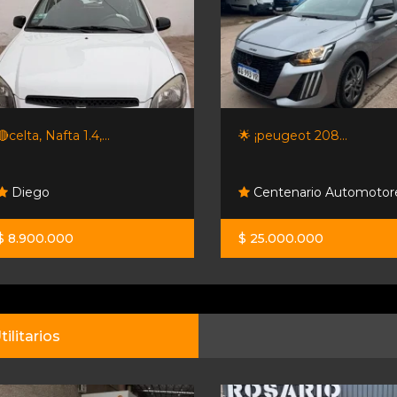
🔴celta, Nafta 1.4,...
🌟 ¡peugeot 208...
Diego
Centenario Automotor
$ 8.900.000
$ 25.000.000
tilitarios