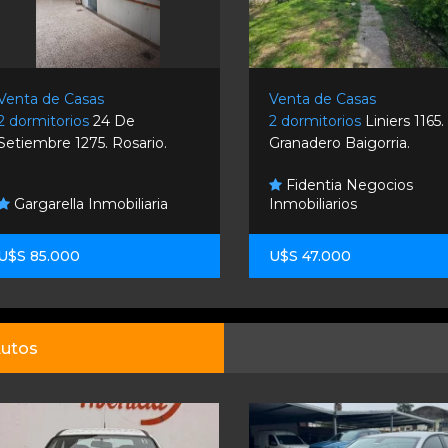
Venta de Casas
Venta de Casas
2 dormitorios
24 De
2 dormitorios
Liniers 1165.
Setiembre 1275. Rosario.
Granadero Baigorria.
Fidentia Negocios
Gargarella Inmobiliaria
Inmobiliarios
U$S 85.000
U$S 47.000
utos