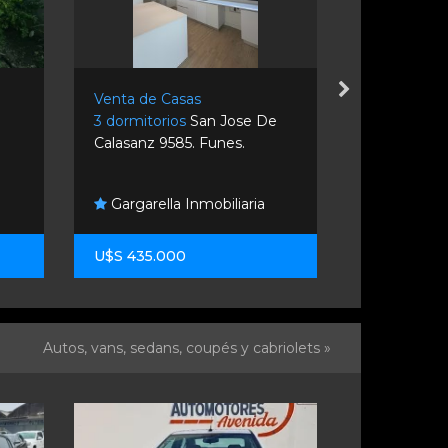
Venta de Casas
Venta de C
3 dormitorios
San Jose De
3 dormitori
Calasanz 9585. Funes.
Nacional 9 &
Danlin So
Gargarella Inmobiliaria
Inmobiliaria
U$S 435.000
U$S 230.0
Autos, vans, sedans, coupés y cabriolets »