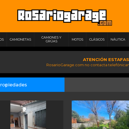
CAMIONES Y
IOS
CAMIONETAS
MOTOS
CLÁSICOS
NÁUTICA
GRÚAS
ATENCIÓN ESTAFAS
RosarioGarage.com no contacta telefónicam
ropiedades