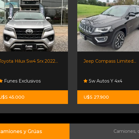
Toyota Hilux Sw4 Srx 2022...
Jeep Compass Limited...
Funes Exclusivos
Sw Autos Y 4x4
U$S 45.000
U$S 27.900
amiones y Grúas
Camiones, c