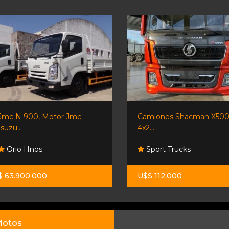
Jmc N 900, Motor Jmc
Camiones Shacman X50
Isuzu...
4x2...
Orio Hnos
Sport Trucks
$ 63.900.000
U$S 112.000
otos