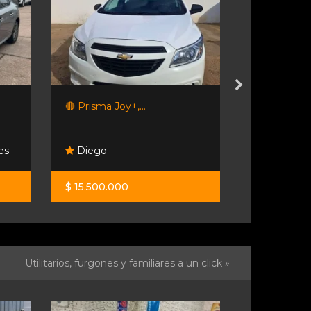
🔴 Prisma Joy+,...
Gol Trendli
es
Diego
Autorosar
$ 15.500.000
$ 15.200.0
Utilitarios, furgones y familiares a un click »