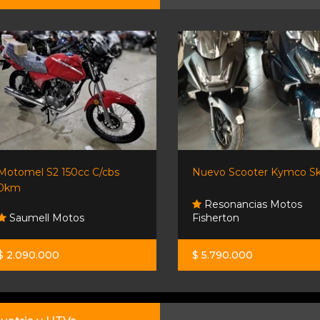
Motomel S2 150cc C/cbs
Nuevo Scooter Kymco Sky
0km
Resonancias Motos
Saumell Motos
Fisherton
$ 2.090.000
$ 5.790.000