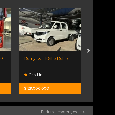
00
Domy 1.5 L 104hp Doble...
Isuzu Npr75
Orio Hnos
Orio Hno
$ 29.000.000
$ 81.000.0
Enduro, scooters, cross »