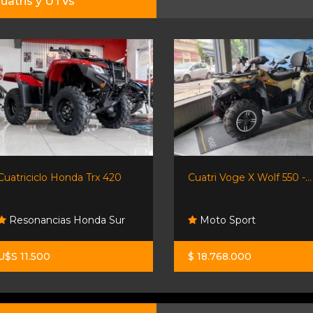
uatris y UTVs
Cuatriciclo Honda Trx 420
Cuatri Voge X Wolf 550 -...
Resonancias Honda Sur
Moto Sport
U$S 11.500
$ 18.768.000