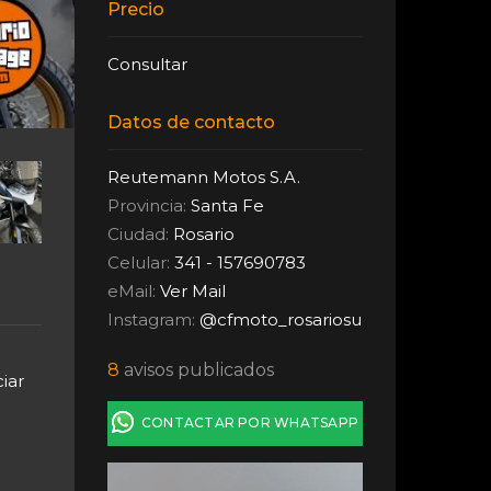
Precio
Consultar
Datos de contacto
Reutemann Motos S.A.
Provincia:
Santa Fe
Ciudad:
Rosario
Celular:
341 - 157690783
eMail:
Ver Mail
Instagram:
@cfmoto_rosariosu
8
avisos publicados
iar
CONTACTAR POR WHATSAPP