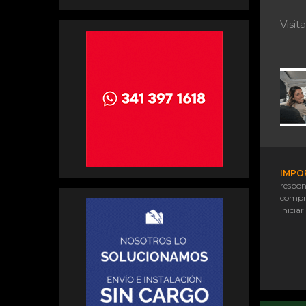
Visi
IMPO
respon
compr
iniciar