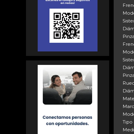
Fren
Mode
Sist
Diám
Pinza
Fren
Mode
Sist
Diám
Pinza
Rued
Diám
Mater
Marc
Mode
Tipo
Medi