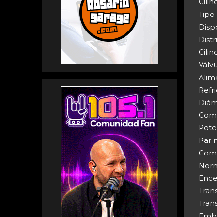
Cilin
Tipo 
Dispo
Dist
Cilin
Válvu
Alim
Refri
Diám
Compr
Pote
Par 
Comb
Norm
Ence
Tran
Tran
Embr