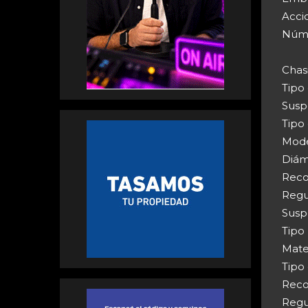
Acci
Núme
Chas
Tipo 
Susp
Tipo 
Mode
Diám
Reco
Regu
Susp
Tipo
Mate
Tipo
Reco
Regu