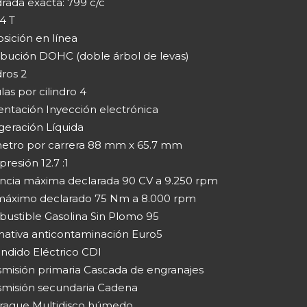
drada exacta: 799 c/c
4 T
sición en línea
ribución DOHC (doble árbol de levas)
dros 2
las por cilindro 4
entación Inyección electrónica
geración Líquida
etro por carrera 88 mm x 65.7 mm
esión 12.7 :1
ncia máxima declarada 90 CV a 9.250 rpm
máximo declarado 75 Nm a 8.000 rpm
ustible Gasolina Sin Plomo 95
ativa anticontaminación Euro5
ndido Eléctrico CDI
smisión primaria Cascada de engranajes
smisión secundaria Cadena
ague Multidisco húmedo