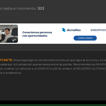
tas hasta el momento:
303
RTANTE:
Rosariogarage no comercializa el artículo que aquí se anuncia y no e
sable por la transacción que se realice entre las partes. Recomendamos NUNC
ar ni señar un vehículo a un PARTICULAR sin antes ir al REGISTRO AUTOM
 la transferencia.