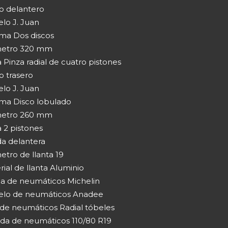
o delantero
lo J. Juan
ema Dos discos
etro 320 mm
 Pinza radial de cuatro pistones
o trasero
lo J. Juan
ema Disco lobulado
etro 260 mm
 2 pistones
a delantera
etro de llanta 19
ial de llanta Aluminio
a de neumáticos Michelin
lo de neumáticos Anadee
 de neumáticos Radial tóbeles
da de neumáticos 110/80 R19