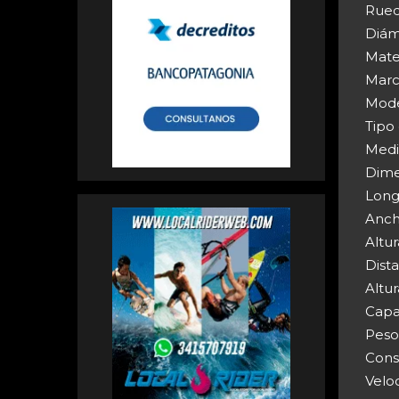
Rued
Diáme
Mater
Marc
Mode
Tipo
Medi
Dime
Long
Anch
Altu
Dista
Altu
Capac
Peso
Cons
Velo