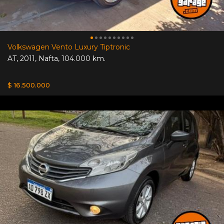
Volkswagen Vento Luxury Tiptronic
AT
,
2011
,
Nafta
,
104.000 km.
$ 16.500.000