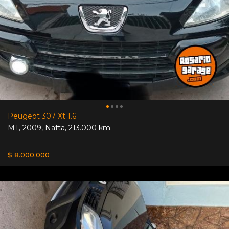
Peugeot 307 Xt 1.6
MT
,
2009
,
Nafta
,
213.000 km.
$ 8.000.000