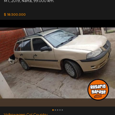
MT
,
2019
,
Nafta
,
99.000 km.
$ 18.500.000
Volkswagen Gol Country