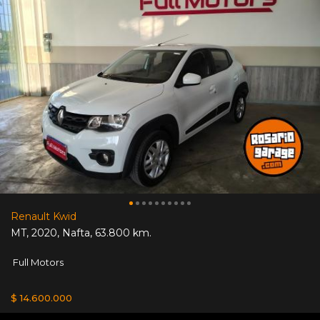
Renault Kwid
MT
,
2020
,
Nafta
,
63.800 km.
Full Motors
$ 14.600.000