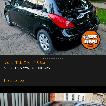
Nissan Tiida Tekna 1.8 6ta
MT
,
2012
,
Nafta
,
167.000 km.
$ 14.000.000