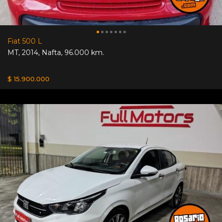
Fiat 500 L
MT
,
2014
,
Nafta
,
96.000 km.
$ 15.900.000