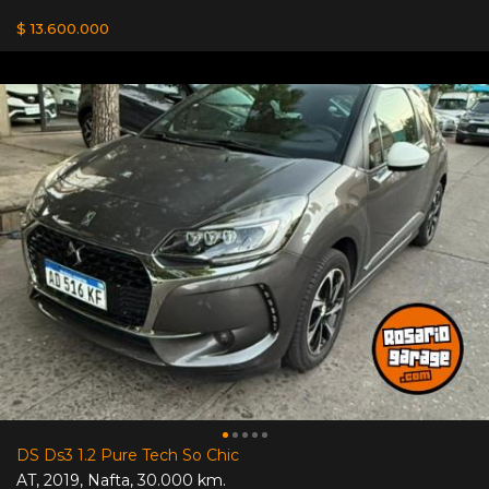
$ 13.600.000
DS Ds3 1.2 Pure Tech So Chic
AT
,
2019
,
Nafta
,
30.000 km.