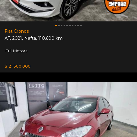
Fiat Cronos
AT
,
2021
,
Nafta
,
110.600 km.
Full Motors
$ 21.500.000