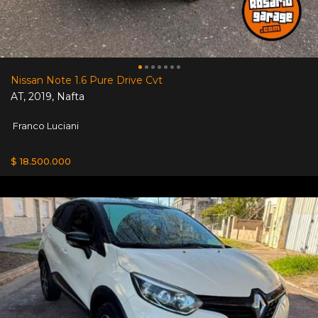
Nissan Note 1.6 Pure Drive Cvt
AT
,
2019
,
Nafta
Franco Luciani
$ 18.500.000