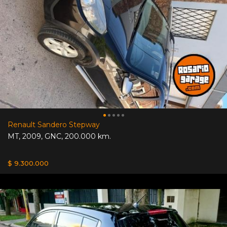
Renault Sandero Stepway
MT
,
2009
,
GNC
,
200.000 km.
$ 9.300.000