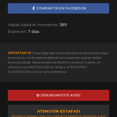
COMPARTIR EN FACEBOOK
Visitas hasta el momento:
389
Expira en:
7 días
IMPORTANTE:
Rosariogarage no comercializa el artículo que aquí
se anuncia y no es responsable por la transacción que se realice
entre las partes. Recomendamos NUNCA comprar ni señar un
vehículo a un PARTICULAR sin antes ir al REGISTRO
AUTOMOTOR a iniciar la transferencia.
DENUNCIAR ESTE AVISO
ATENCIÓN ESTAFAS!
RosarioGarage.com no contacta telefónicamente a sus