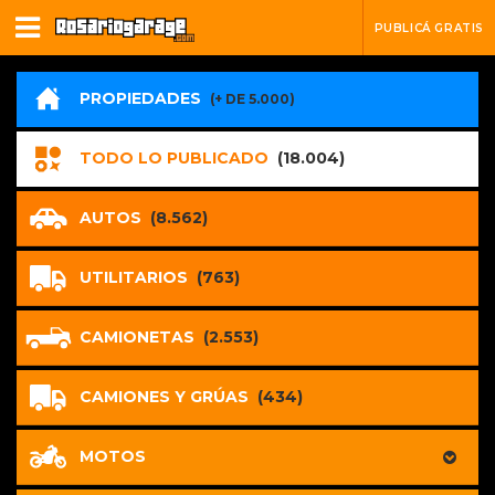
PUBLICÁ GRATIS
PROPIEDADES
(+ DE 5.000)
TODO LO PUBLICADO
(18.004)
AUTOS
(8.562)
UTILITARIOS
(763)
CAMIONETAS
(2.553)
CAMIONES Y GRÚAS
(434)
MOTOS