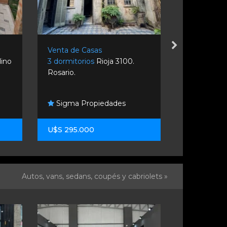
as
Venta de Casas
s
Rioja 3100.
2 dormitorios
Pje, Bogado
2000. Rosario.
Forum Arquitectura
piedades
Inmobiliaria
U$S 48.000
Autos, vans, sedans, coupés y cabriolets »