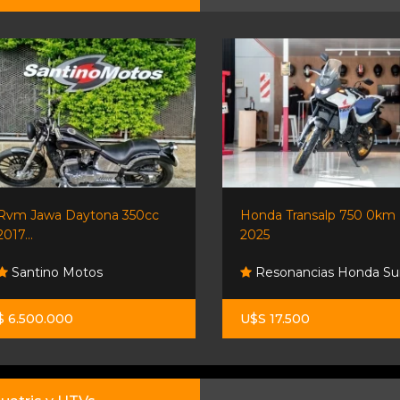
Rvm Jawa Daytona 350cc
Honda Transalp 750 0km
2017...
2025
Santino Motos
Resonancias Honda Su
$ 6.500.000
U$S 17.500