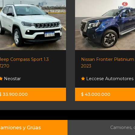
Jeep Compass Sport 1.3
Nissan Frontier Platinium
T270
2023
Neostar
Leccese Automotores 
$ 33.900.000
$ 43.000.000
amiones y Grúas
Camiones, c