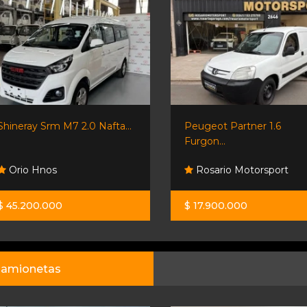
Shineray Srm M7 2.0 Nafta...
Peugeot Partner 1.6
Furgon...
Orio Hnos
Rosario Motorsport
$ 45.200.000
$ 17.900.000
amionetas