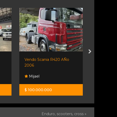
Vendo Scania R420 AÑo
Kia K 2500 
2006
Mijael
Orio Hno
$ 100.000.000
$ 14.200.0
Enduro, scooters, cross »