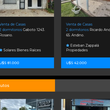
Venta de Casas
Venta de Cas
2 dormitorios
Ricardo Andino
3 dormitorio
65. Andino.
Rosario.
Esteban Zappalá
Propiedades
Sigma Pro
U$S 42.000
U$S 295.000
utos