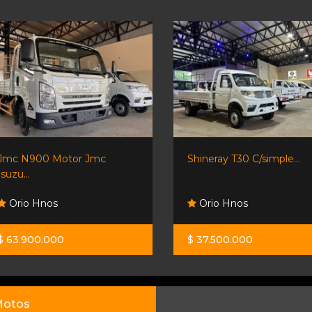
Jmc N900 Motor Jmc
Shineray T30 C/simple...
Isuzu...
Orio Hnos
Orio Hnos
$ 63.900.000
$ 37.500.000
otos