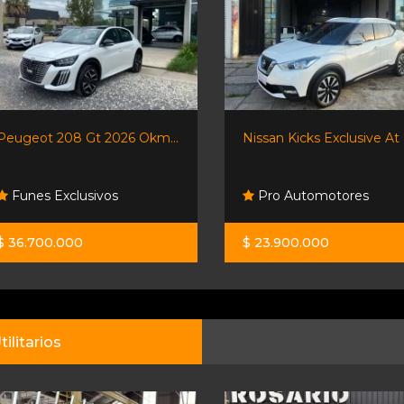
ot 208 Gt 2026 Okm...
Nissan Kicks Exclusive At
s Exclusivos
Pro Automotores
700.000
$ 23.900.000
tilitarios