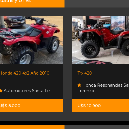
uatris y UTVs
Honda 420 4x2 Año 2010
Trx 420
Honda Resonancias Sa
Automotores Santa Fe
Lorenzo
U$S 8.000
U$S 10.900