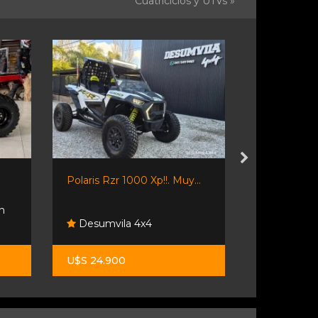
Cuatriciclos y UTVs »
Polaris Rzr 1000 Xp!!. Muy...
Polaris 400
n
Desumvila 4x4
Lipari A
U$S 24.900
U$S 7.500