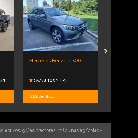
Mercedes Benz Glc 300...
Excelente X
Srl
Sw Autos Y 4x4
Lpf Cars
U$S 34.900
U$S 30.00
olectivos, grúas, tractores, máquinas agrícolas »