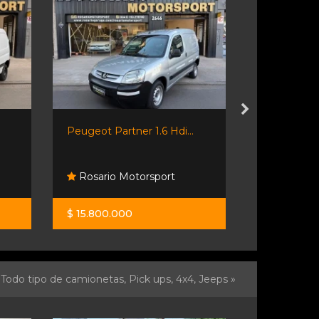
Peugeot Partner 1.6 Hdi...
Saveiro 1.6 
Rosario Motorsport
Desumvil
$ 15.800.000
$ 31.900.0
Todo tipo de camionetas, Pick ups, 4x4, Jeeps »