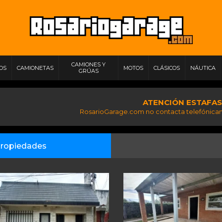
CAMIONES Y
IOS
CAMIONETAS
MOTOS
CLÁSICOS
NÁUTICA
GRÚAS
ATENCIÓN ESTAFAS
RosarioGarage.com no contacta telefónicam
ropiedades