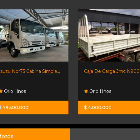
Isuzu Npr75 Cabina Simple...
Caja De Carga Jmc N900.
Orio Hnos
Orio Hnos
$ 79.500.000
$ 4.000.000
otos