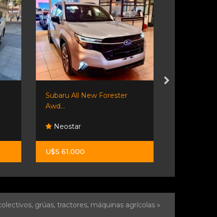
Subaru All New Forester
Toyota Hilu
Awd...
Neostar
Lipari A
U$S 61.000
$ 39.900.0
olectivos, grúas, tractores, máquinas agrícolas »