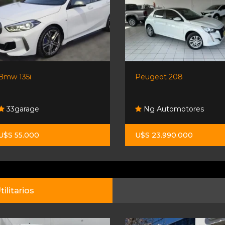
Bmw 135i
Peugeot 208
33garage
Ng Automotores
U$S 55.000
U$S 23.990.000
tilitarios