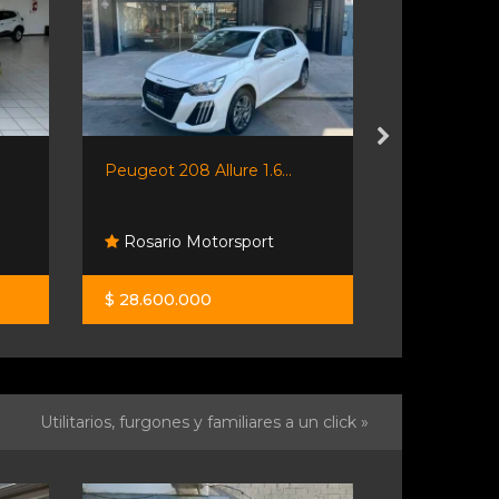
Peugeot 208 Allure 1.6...
Nissan Kicks
Rosario Motorsport
Automaní
$ 28.600.000
$ 24.900.0
Utilitarios, furgones y familiares a un click »