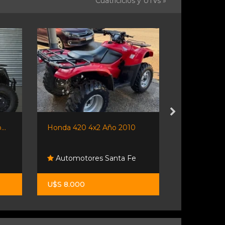
Cuatriciclos y UTVs »
..
Honda 420 4x2 Año 2010
Gaf Jl 110 -
Automotores Santa Fe
Sport Tru
U$S 8.000
$ 3.800.00