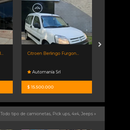
..
Citroen Berlingo Furgon...
Domy 1.5 L
V1...
Automanía Srl
Orio Hno
$ 15.500.000
$ 29.000.0
Todo tipo de camionetas, Pick ups, 4x4, Jeeps »