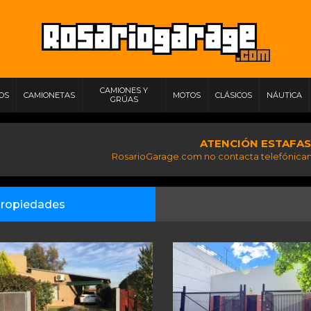
CAMIONES Y
IOS
CAMIONETAS
MOTOS
CLÁSICOS
NÁUTICA
GRÚAS
ATENCIÓN ESTAFAS
RosarioGarage.com no contacta telefónicam
ropiedades