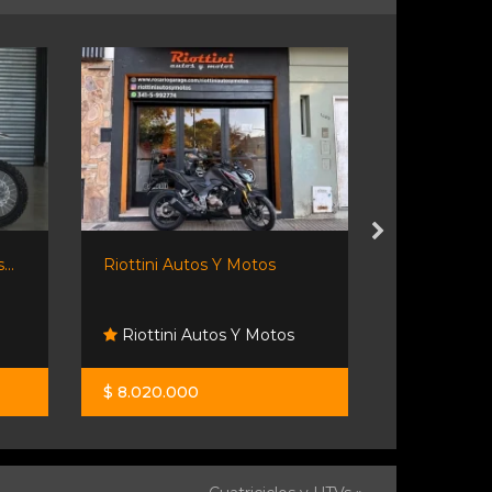
..
Riottini Autos Y Motos
Honda Wa
Riottini Autos Y Motos
Emacars
$ 8.020.000
$ 1.900.00