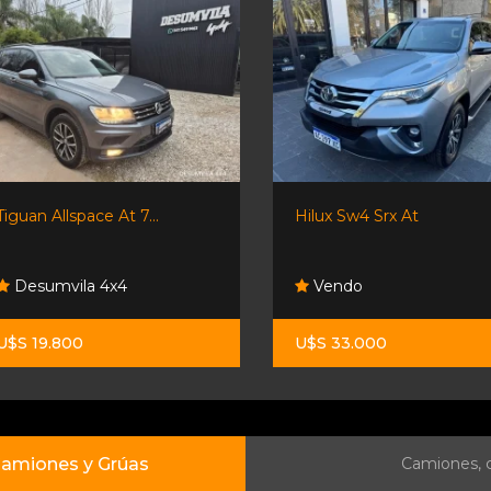
Tiguan Allspace At 7...
Hilux Sw4 Srx At
Desumvila 4x4
Vendo
U$S 19.800
U$S 33.000
amiones y Grúas
Camiones, c