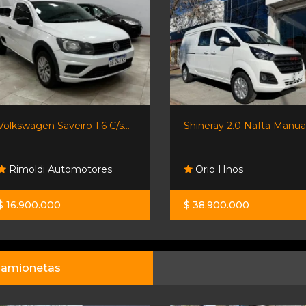
Volkswagen Saveiro 1.6 C/s...
Shineray 2.0 Nafta Manual.
Rimoldi Automotores
Orio Hnos
$ 16.900.000
$ 38.900.000
amionetas