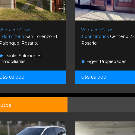
Venta de Casas
Venta de Casas
1 dormitorio
San Lorenzo El
3 dormitorios
Centeno 72
Palenque. Rosario.
Rosario.
Danlin Soluciones
Inmobiliarias
Eigen Propiedades
U$S 83.000
U$S 89.000
utos