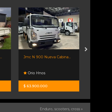
..
Jmc N 900 Nueva Cabina...
Kama X1 C/
Con...
Orio Hnos
Orio Hno
$ 63.900.000
$ 39.600.0
Enduro, scooters, cross »