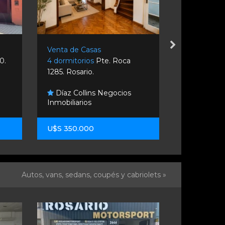
Venta de Casas
Venta de C
0.
4 dormitorios
Pte. Roca
2 dormitori
1285. Rosario.
Funes.
Díaz Collins Negocios
Inmobiliarios
Carlos In
U$S 350.000
U$S 113.00
Autos, vans, sedans, coupés y cabriolets »