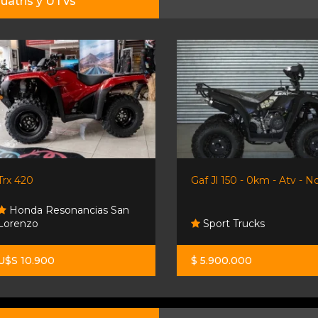
uatris y UTVs
Trx 420
Gaf Jl 150 - 0km - Atv - No.
Honda Resonancias San
Lorenzo
Sport Trucks
U$S 10.900
$ 5.900.000