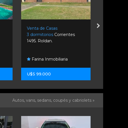
Venta de Casas
Venta de C
3 dormitorios
Corrientes
3 dormitori
1495. Roldan.
Rosario.
Farina Inmobiliaria
Fw Propi
U$S 99.000
U$S 320.0
Autos, vans, sedans, coupés y cabriolets »