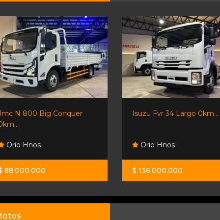
Jmc N 800 Big Conquer
Isuzu Fvr 34 Largo 0km...
0km...
Orio Hnos
Orio Hnos
$ 88.000.000
$ 136.000.000
otos