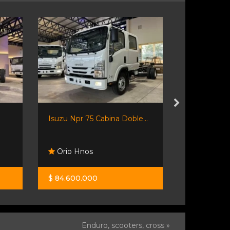
Isuzu Npr 75 Cabina Doble...
Jmc N 900 
Orio Hnos
Orio Hno
$ 84.600.000
$ 63.900.0
Enduro, scooters, cross »