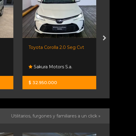
Toyota Corolla 2.0 Seg Cvt
Volkswagen
Sakura Motors S.a.
EvoluciÓ
$ 32.950.000
U$S 12.900
Utilitarios, furgones y familiares a un click »