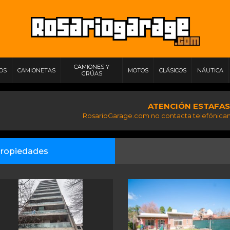
CAMIONES Y
IOS
CAMIONETAS
MOTOS
CLÁSICOS
NÁUTICA
GRÚAS
ATENCIÓN ESTAFAS
RosarioGarage.com no contacta telefónicam
ropiedades