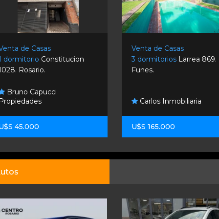
Venta de Casas
Venta de Casas
1 dormitorio
Constitucion
3 dormitorios
Larrea 869.
1028. Rosario.
Funes.
Bruno Capucci
Propiedades
Carlos Inmobiliaria
U$S 45.000
U$S 165.000
utos