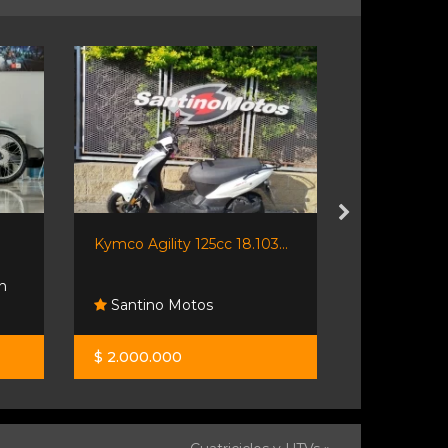
Kymco Agility 125cc 18.103...
Kymco Like 
n
Santino Motos
Honda Re
$ 2.000.000
$ 3.999.00