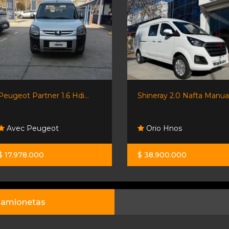
Peugeot Partner 1.6 Hdi...
Shineray 2.0 Nafta Manual.
Avec Peugeot
Orio Hnos
$ 17.978.000
$ 38.900.000
amionetas