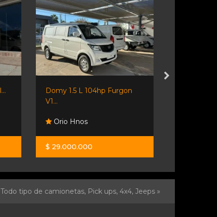
..
Domy 1.5 L 104hp Furgon
Fiorino 2018
V1...
Orio Hnos
Automoto
$ 29.000.000
$ 14.500.0
Todo tipo de camionetas, Pick ups, 4x4, Jeeps »