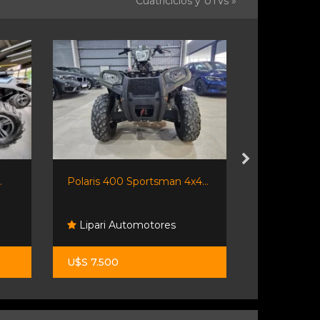
Cuatriciclos y UTVs »
.
Polaris 400 Sportsman 4x4...
Cuatriciclo
Lipari Automotores
Resonanc
U$S 7.500
U$S 11.500