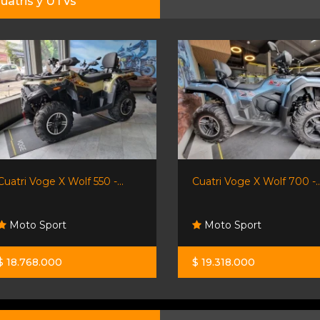
uatris y UTVs
Cuatri Voge X Wolf 550 -...
Cuatri Voge X Wolf 700 -..
Moto Sport
Moto Sport
$ 18.768.000
$ 19.318.000