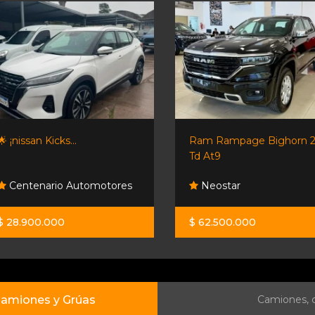
🌟 ¡nissan Kicks...
Ram Rampage Bighorn 2
Td At9
Centenario Automotores
Neostar
$ 28.900.000
$ 62.500.000
amiones y Grúas
Camiones, c