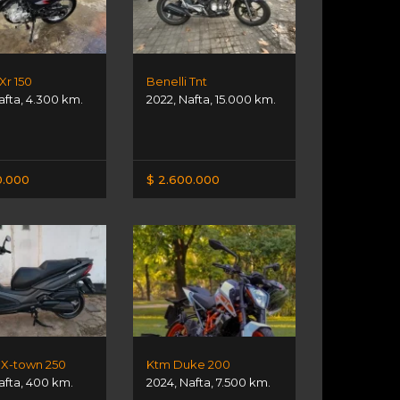
Xr 150
Benelli Tnt
afta
,
4.300 km.
2022
,
Nafta
,
15.000 km.
0.000
$ 2.600.000
X-town 250
Ktm Duke 200
afta
,
400 km.
2024
,
Nafta
,
7.500 km.