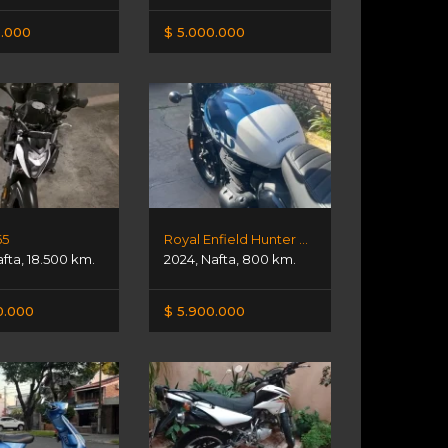
0.000
$ 5.000.000
65
Royal Enfield Hunter 350 Cc. Rebel Blue
afta
,
18.500 km.
2024
,
Nafta
,
800 km.
0.000
$ 5.900.000