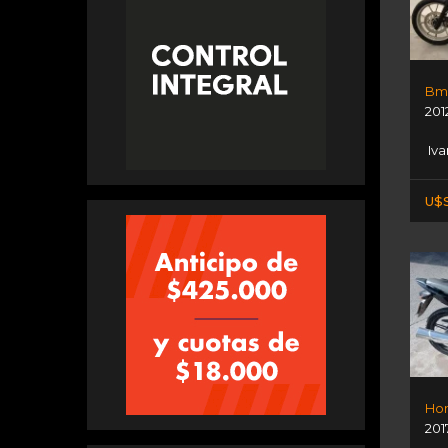
Bm
201
Iva
U$S
Hon
201