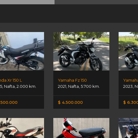
da Xr 150 L
Yamaha Fz 150
Yamaha
5
,
Nafta
,
2.000 km.
2021
,
Nafta
,
5.700 km.
2023
,
N
.500.000
$ 4.500.000
$ 6.30