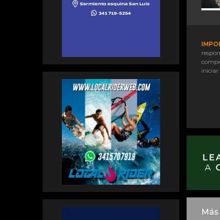
IMPO
respon
compr
iniciar
Más 