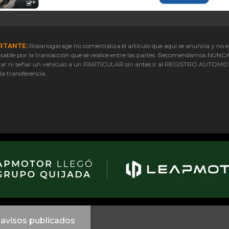
RTANTE:
Rosariogarage no comercializa el artículo que aquí se anuncia y no e
sable por la transacción que se realice entre las partes. Recomendamos NUNC
ar ni señar un vehículo a un PARTICULAR sin antes ir al REGISTRO AUTOM
 la transferencia.
avisos publicados