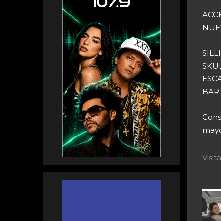
ACC
NUEV
SILL
SKUL
ESCA
BAR
Consi
mayo
Visi