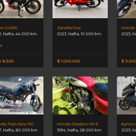
w Gs 650
Zanella Due
Honda 
2
,
Nafta
,
44.000 km.
2023
,
Nafta
,
10.000 km.
2025
,
N
n
 8.500
$ 1.000.000
$ 5.00
da Titan New 150
Honda Shadow Vlx 600 Deluxe
Kymco 
7
,
Nafta
,
80.000 km.
1994
,
Nafta
,
28.000 km.
2025
,
N