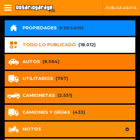
PUBLICÁ GRATIS
PROPIEDADES
(+ DE 5.000)
TODO LO PUBLICADO
(18.012)
AUTOS
(8.564)
UTILITARIOS
(767)
CAMIONETAS
(2.551)
CAMIONES Y GRÚAS
(433)
MOTOS