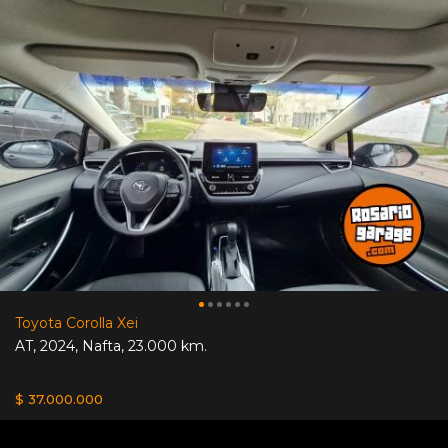
Toyota Corolla Xei
AT
,
2024
,
Nafta
,
23.000 km.
$ 37.000.000