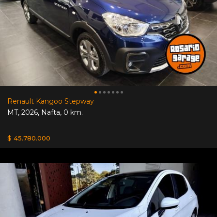
Renault Kangoo Stepway
MT
,
2026
,
Nafta
,
0 km.
$ 45.780.000