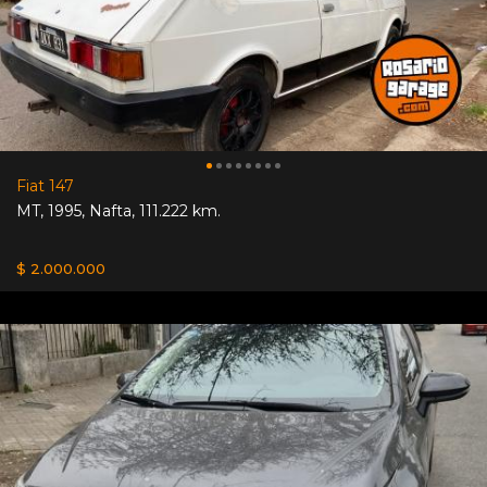
Fiat 147
MT
,
1995
,
Nafta
,
111.222 km.
$ 2.000.000