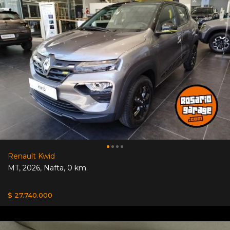
Renault Kwid
MT
,
2026
,
Nafta
,
0 km.
$ 27.740.000