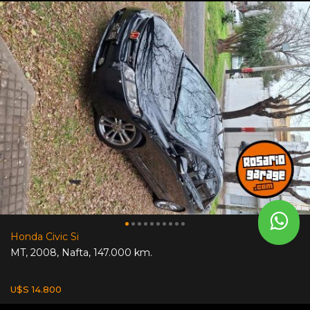
Honda Civic Si
MT
,
2008
,
Nafta
,
147.000 km.
U$S 14.800