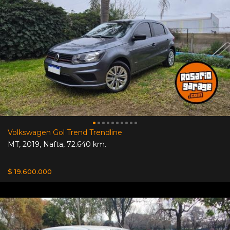
Volkswagen Gol Trend Trendline
MT
,
2019
,
Nafta
,
72.640 km.
$ 19.600.000