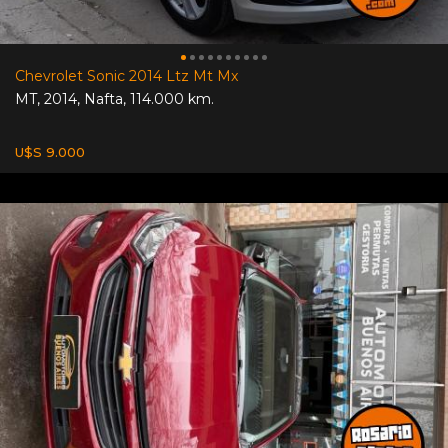
Chevrolet Sonic 2014 Ltz Mt Mx
MT
,
2014
,
Nafta
,
114.000 km.
U$S 9.000