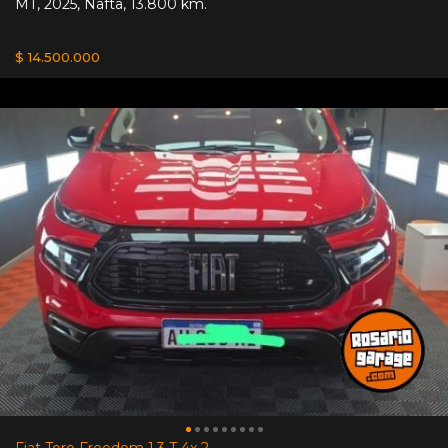
MT
,
2025
,
Nafta
,
13.800 km.
$ 14.500.000
Fiat Toro Freedom 1.3 T 4x 2