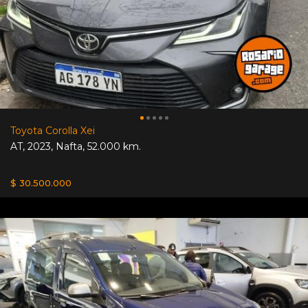
Toyota Corolla Xei
AT
,
2023
,
Nafta
,
52.000 km.
$ 30.500.000