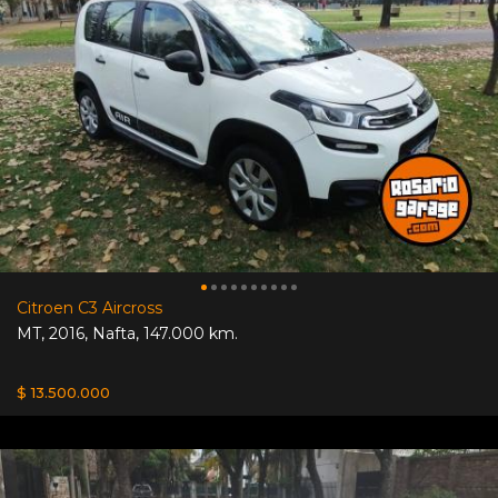
Citroen C3 Aircross
MT
,
2016
,
Nafta
,
147.000 km.
$ 13.500.000