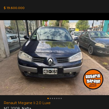
$ 19.600.000
Renault Megane Ii 2.0 Luxe
MT
,
2008
,
Nafta