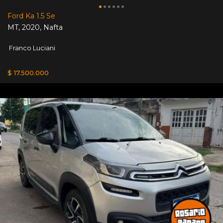
Ford Ka 1.5 Se
MT
,
2020
,
Nafta
Franco Luciani
$ 17.500.000