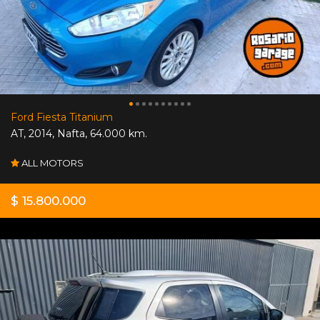
Ford Fiesta Titanium
AT
,
2014
,
Nafta
,
64.000 km.
ALL MOTORS
$ 15.800.000