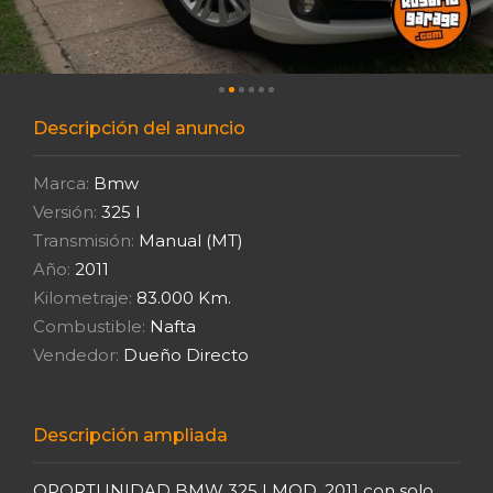
Descripción del anuncio
Marca:
Bmw
Versión:
325 I
Transmisión:
Manual (MT)
Año:
2011
Kilometraje:
83.000 Km.
Combustible:
Nafta
Vendedor:
Dueño Directo
Descripción ampliada
OPORTUNIDAD BMW 325 I MOD. 2011 con solo