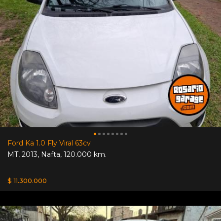
Ford Ka 1.0 Fly Viral 63cv
MT
,
2013
,
Nafta
,
120.000 km.
$ 11.300.000