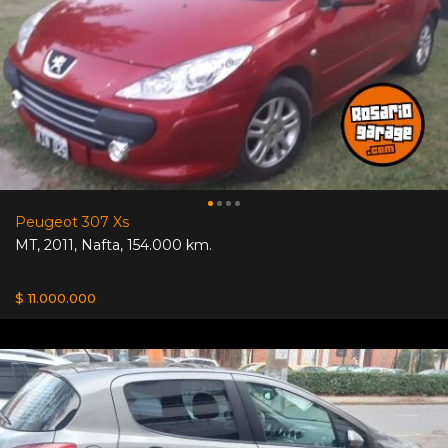
Peugeot 307 Xs
MT
,
2011
,
Nafta
,
154.000 km.
$ 11.000.000