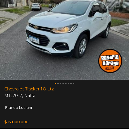
Chevrolet Tracker 1.8 Ltz
MT
,
2017
,
Nafta
Franco Luciani
$ 17.800.000