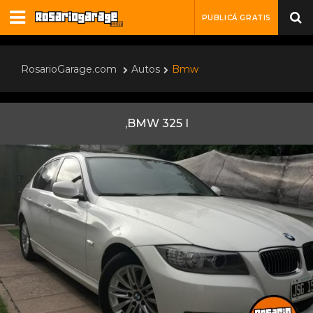
PUBLICÁ GRATIS
RosarioGarage.com
Autos
Bmw
,BMW 325 I