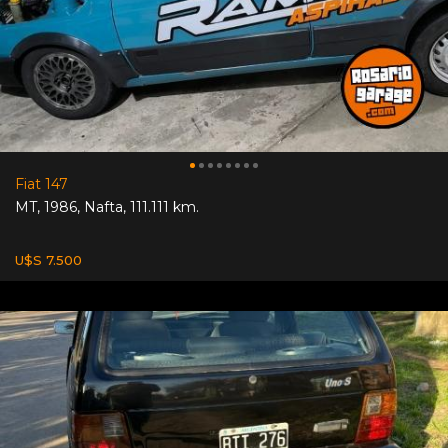
Fiat 147
MT
,
1986
,
Nafta
,
111.111 km.
U$S 7.500