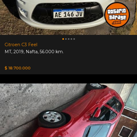
Citroen C3 Feel
MT
,
2019
,
Nafta
,
56.000 km.
$ 18.700.000