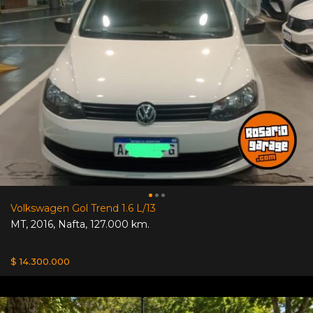
Volkswagen Gol Trend 1.6 L/13
MT
,
2016
,
Nafta
,
127.000 km.
$ 14.300.000