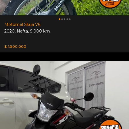
Motomel Skua V6
2020
,
Nafta
,
9.000 km.
$ 1.500.000