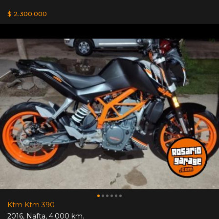
$ 2.300.000
Ktm Ktm 390
2016
,
Nafta
,
4.000 km.