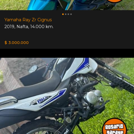
Yamaha Ray Zr Cignus
2019
,
Nafta
,
14.000 km.
$ 3.000.000