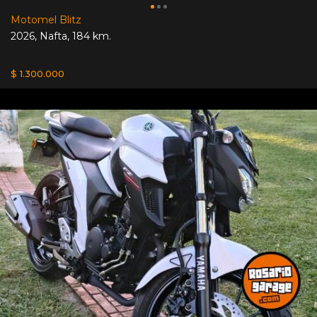
Motomel Blitz
2026
,
Nafta
,
184 km.
$ 1.300.000