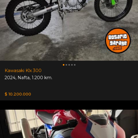
Kawasaki Klx 300
2024
,
Nafta
,
1.200 km.
$ 10.200.000