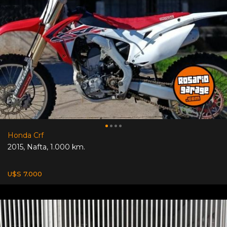
Honda Crf
2015
,
Nafta
,
1.000 km.
U$S 7.000