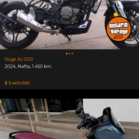
Voge Ac 300
2024
,
Nafta
,
1.450 km.
$ 5.400.000