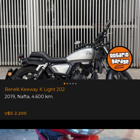
Benelli Keeway K Light 202
2019
,
Nafta
,
4.600 km.
U$S 2.200