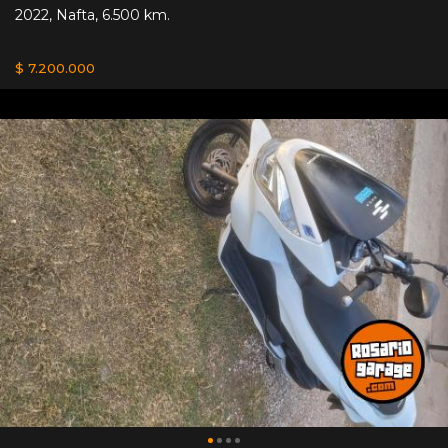
2022
,
Nafta
,
6.500 km.
$ 7.200.000