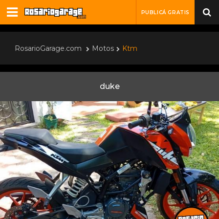
PUBLICÁ GRATIS
RosarioGarage.com
Motos
Ktm
duke