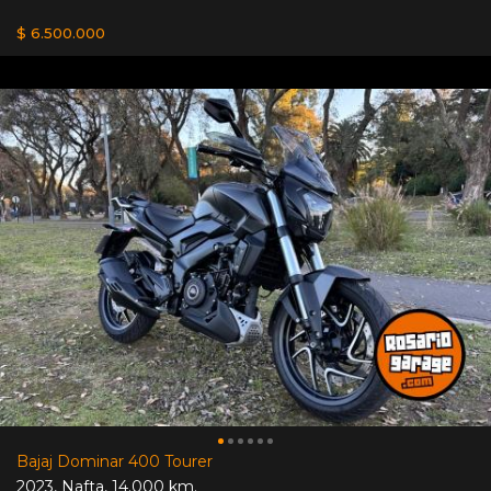
$ 6.500.000
Bajaj Dominar 400 Tourer
2023
,
Nafta
,
14.000 km.