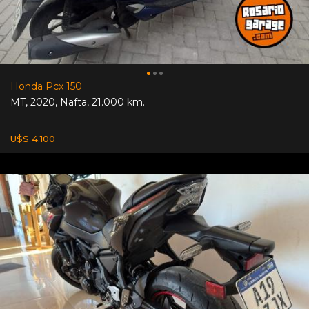
Honda Pcx 150
MT
,
2020
,
Nafta
,
21.000 km.
U$S 4.100