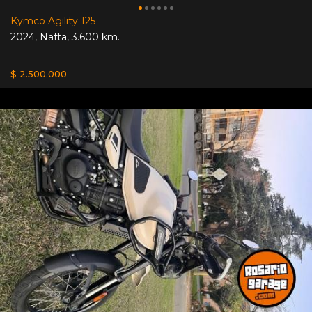
Kymco Agility 125
2024
,
Nafta
,
3.600 km.
$ 2.500.000