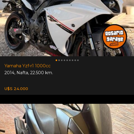
Yamaha Yzf-r1 1000cc
2014
,
Nafta
,
22.500 km.
U$S 24.000