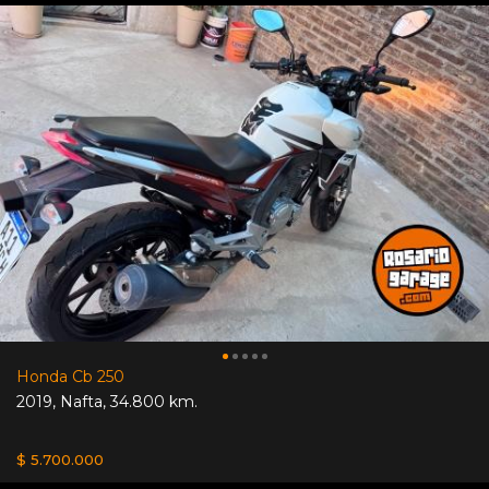
Honda Cb 250
2019
,
Nafta
,
34.800 km.
$ 5.700.000