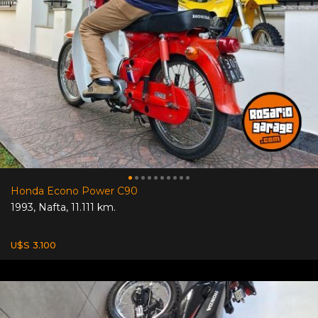
Honda Econo Power C90
1993
,
Nafta
,
11.111 km.
U$S 3.100