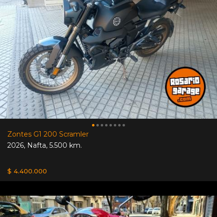
Zontes G1 200 Scramler
2026
,
Nafta
,
5.500 km.
$ 4.400.000