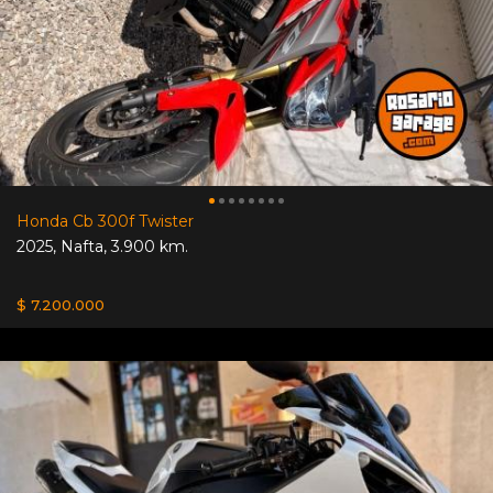
Honda Cb 300f Twister
2025
,
Nafta
,
3.900 km.
$ 7.200.000