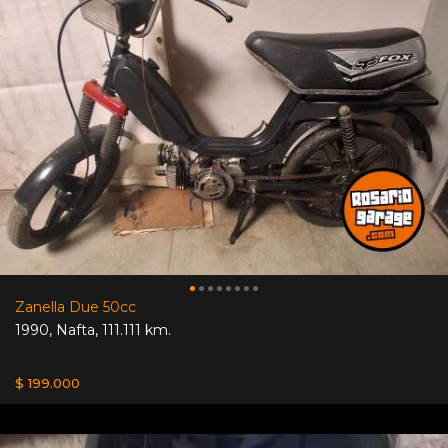
Zanella Due 50cc
1990
,
Nafta
,
111.111 km.
$ 199.000