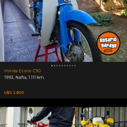
Honda Econo C90
1993
,
Nafta
,
1.111 km.
U$S 2.800