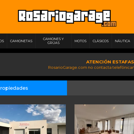
CAMIONES Y
IOS
CAMIONETAS
MOTOS
CLÁSICOS
NÁUTICA
GRÚAS
ATENCIÓN ESTAFAS
RosarioGarage.com no contacta telefónicam
ropiedades