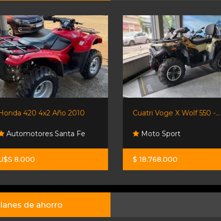
Honda 420 4x2 Año 2010
Cuatri Voge X Wolf 550 -...
Automotores Santa Fe
Moto Sport
U$S 8.000
$ 18.768.000
lanes de ahorro