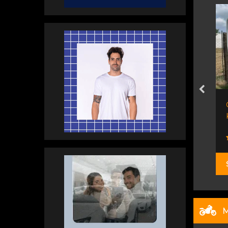
 L 190cv C/s...
Shineray T 30 Chasis Con...
Orio Hnos
$ 37.500.000
M