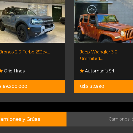
Bronco 2.0 Turbo 253cv...
Jeep Wrangler 3.6
Unlimited...
Orio Hnos
Automanía Srl
$ 69.200.000
U$S 32.990
amiones y Grúas
Camiones, c