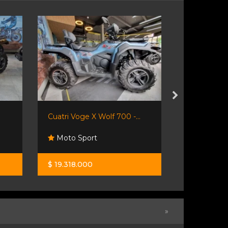
Cuatri Voge X Wolf 700 -...
Honda Trx4
Moto Sport
Honda Re
$ 19.318.000
U$S 10.900
»