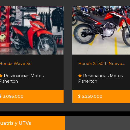
Honda Wave Sd
Honda Xr150 L Nuevo...
Resonancias Motos
Resonancias Motos
Fisherton
Fisherton
$ 3.095.000
$ 5.250.000
uatris y UTVs