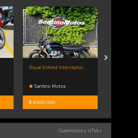
Royal Enfield Interceptor...
Keller Mirac
Santino Motos
Saumell 
$ 8.500.000
$ 2.100.00
Cuatriciclos y UTVs »