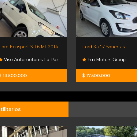
Ford Ecosport S 1.6 Mt 2014
Ford Ka "s" 5puertas
Viso Automotores La Paz
Fm Motors Group
$ 13.500.000
$ 17.500.000
tilitarios