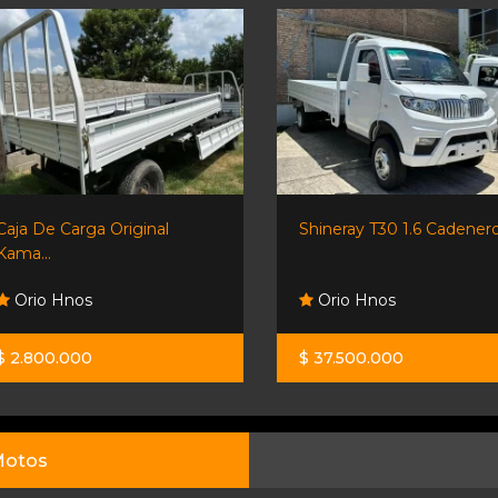
Caja De Carga Original
Shineray T30 1.6 Cadenero.
Kama...
Orio Hnos
Orio Hnos
$ 2.800.000
$ 37.500.000
otos