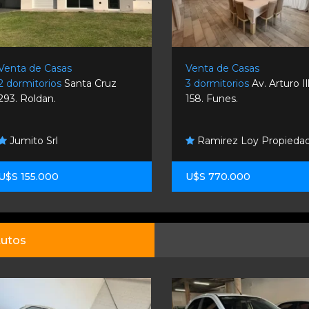
Venta de Casas
Venta de Casas
2 dormitorios
Santa Cruz
3 dormitorios
Av. Arturo Il
293. Roldan.
158. Funes.
Jumito Srl
Ramirez Loy Propieda
U$S 155.000
U$S 770.000
utos