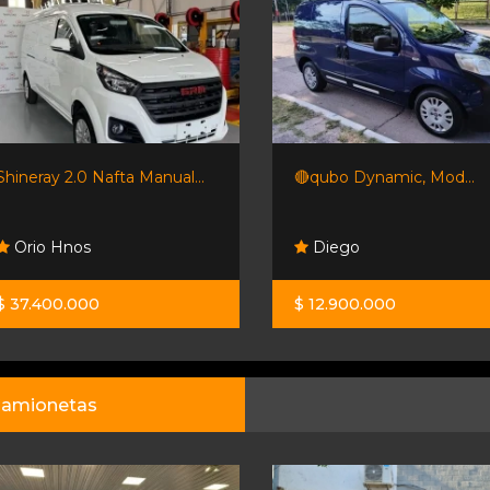
Shineray 2.0 Nafta Manual...
🔴qubo Dynamic, Mod...
Orio Hnos
Diego
$ 37.400.000
$ 12.900.000
amionetas