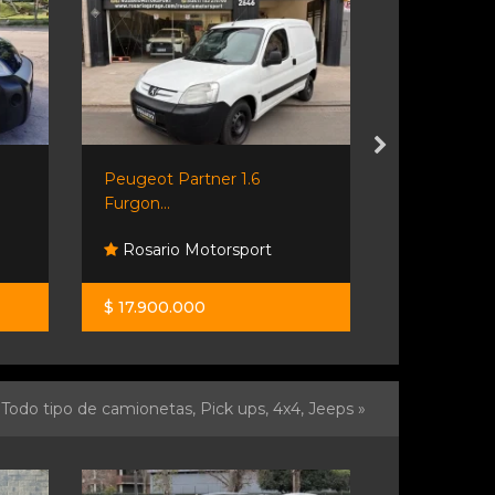
Peugeot Partner 1.6
🌟 ¡volkswag
Furgon...
Rosario Motorsport
Centenar
$ 17.900.000
$ 17.500.0
Todo tipo de camionetas, Pick ups, 4x4, Jeeps »