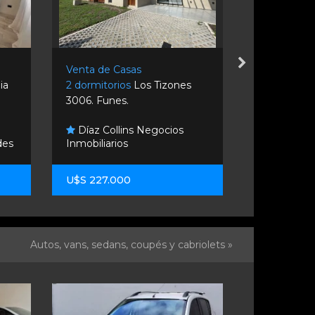
Venta de Casas
Venta de C
lia
2 dormitorios
Los Tizones
3 dormitori
3006. Funes.
620. Rosario
Díaz Collins Negocios
Fidentia
des
Inmobiliarios
Inmobiliario
U$S 227.000
U$S 195.00
Autos, vans, sedans, coupés y cabriolets »