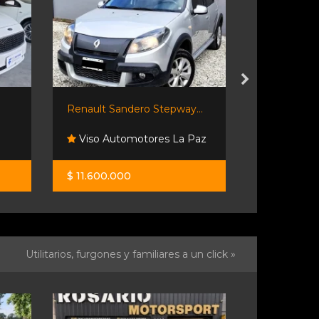
Renault Sandero Stepway...
Chevrolet C
Viso Automotores La Paz
Maulion 
$ 11.600.000
$ 29.900.0
Utilitarios, furgones y familiares a un click »