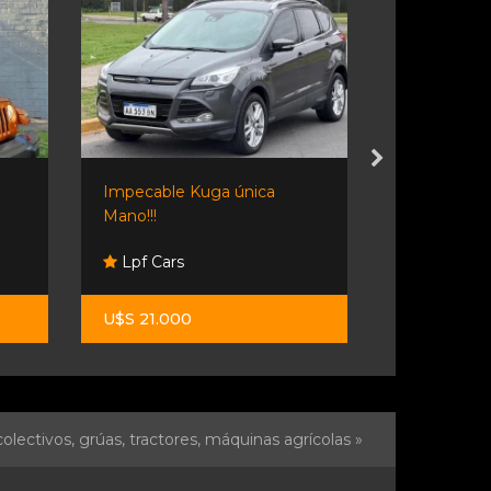
Impecable Kuga única
Ford Ranger
Mano!!!
Fisherton
Lpf Cars
Esther
U$S 21.000
$ 24.900.0
olectivos, grúas, tractores, máquinas agrícolas »