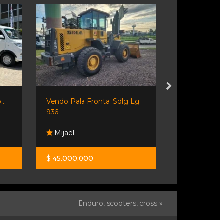
..
Vendo Pala Frontal Sdlg Lg
Vendo Iveco
936
Mijael
Mijael
$ 45.000.000
$ 65.000.0
Enduro, scooters, cross »